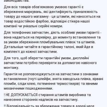
законодавства.
Для всіх товарів обов'язковою умовою гарантії є
збереження маркувань, які ідентифікують приналежність
товару до нашого магазину - це штампи, які наносяться на
товар водостійкою фарбою, відповідні стікера нашої
компанії чи унікальні серійні номери.
Для телефонних запчастин, діють особливі умови гарантії -
вона надається на перевірку, до моменту встановлення та
за умови збереження пломбувальних плівок та штампів.
Детальніше читайте в гарантійному талоні, який йде в
комплекті до кожної запчастини.
Для того, щоб зберегти гарантійні умови, дисплейні
запчастини потрібно перевіряти за допомогою навісного
монтажу.
Гарантія не розповсюджується на запчастини з ознаками
встановлення (гнуті шлейфи, знята заводська плівка, зірвані
пломби, сліди клею, потемніння термостікерів) та явними
механічними пошкодженнями.
! НЕ ДОПУСКАЄТЬСЯ стирання штампів виробника та
нанесення сторонніх надписів на запчастину.
!! Відповідальність за збереження товару в дорозі несе