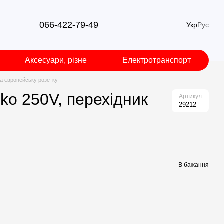
066-422-79-49
Укр
Рус
Аксесуари, різне
Електротранспорт
а європейську розетку
o 250V, перехідник
Артикул
29212
В бажання