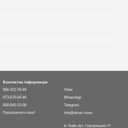
Контактна інформація
066-422-79-49
Viber
073-670-04-40
WhatsApp
068-945-23-58
Telegram
info@ekran.store
Передзвонити вам?
м. Львів, вул. Городницька 47