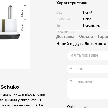
Характеристики
Стан
Новий
Виробник
China
Тип
Перехідник
Гарантія, міс.
1
Доставка
Оплата
Гара
Новий відгук або комента
 Schuko
призначений для підключення
та зручний у використанні,
влений з вогнестійкого ABS-
Оцініть товар