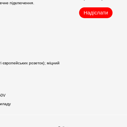
печне підключення.
Надіслати
і європейських розеток); міцний
50V
риладу