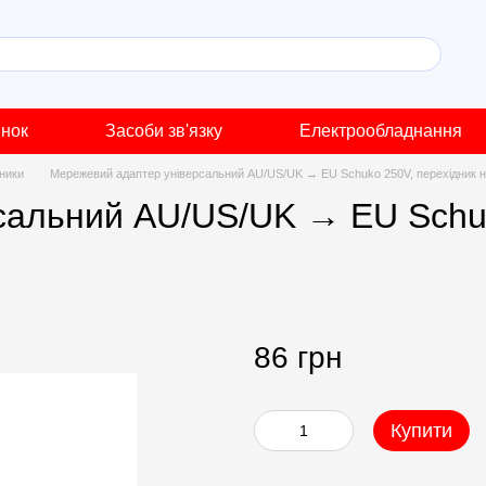
инок
Засоби зв'язку
Електрообладнання
дники
Мережевий адаптер універсальний AU/US/UK → EU Schuko 250V, перехідник н
сальний AU/US/UK → EU Schuk
86 грн
Купити