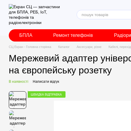
Перейти до основного контенту
БПЛА
Ремонт телефонів
Радіор
СЦ Екран - Головна сторінка
Каталог
Аксесуари, різне
Кабелі, перехі
Мережевий адаптер універ
на європейську розетку
В наявності
Написати відгук
ШВИДКА ВІДПРАВКА