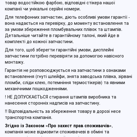
товар водостійкою фарбою, відповідні стікера нашої
компанії чи унікальні серійні номери.
Для телефонних запчастин, діють особливі умови гарантії -
вона надається на перевірку, до моменту встановлення та
за умови збереження пломбувальних плівок та штампів.
Детальніше читайте в гарантійному талоні, який йде в
комплекті до кожної запчастини.
Для того, щоб зберегти гарантійні умови, дисплейні
запчастини потрібно перевіряти за допомогою навісного
монтажу.
Гарантія не розповсюджується на запчастини з ознаками
встановлення (гнуті шлейфи, знята заводська плівка, зірвані
пломби, сліди клею, потемніння термостікерів) та явними
механічними пошкодженнями.
! НЕ ДОПУСКАЄТЬСЯ стирання штампів виробника та
нанесення сторонніх надписів на запчастину.
!! Відповідальність за збереження товару в дорозі несе
транспортна компанія.
Згідно із Законом
«Про захист прав споживачів»
,
компанія може відмовити споживачеві в обміні та