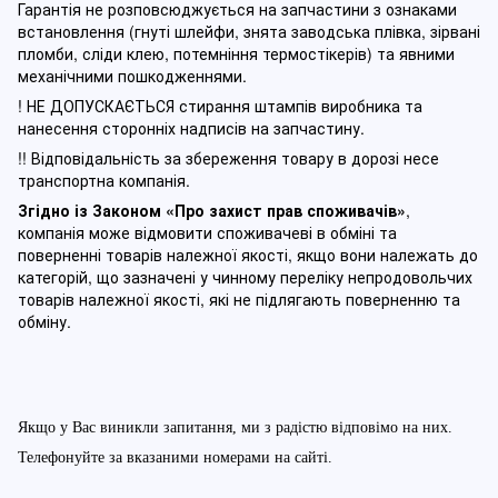
Гарантія не розповсюджується на запчастини з ознаками
встановлення (гнуті шлейфи, знята заводська плівка, зірвані
пломби, сліди клею, потемніння термостікерів) та явними
механічними пошкодженнями.
! НЕ ДОПУСКАЄТЬСЯ стирання штампів виробника та
нанесення сторонніх надписів на запчастину.
!! Відповідальність за збереження товару в дорозі несе
транспортна компанія.
Згідно із Законом
«Про захист прав споживачів»
,
компанія може відмовити споживачеві в обміні та
поверненні товарів належної якості, якщо вони належать до
категорій, що зазначені у чинному п
ереліку непродовольчих
товарів належної якості, які не підлягають поверненню та
обміну
.
Якщо у Вас виникли запитання, ми з радістю відповімо на них.
Телефонуйте за вказаними номерами на сайті.