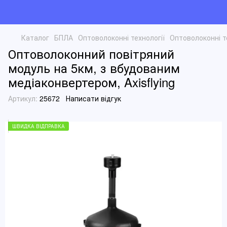
Каталог
БПЛА
Оптоволоконні технології
Оптоволоконні те
Оптоволоконний повітряний
модуль на 5км, з вбудованим
медіаконвертером, Axisflying
Артикул:
25672
Написати відгук
ШВИДКА ВІДПРАВКА