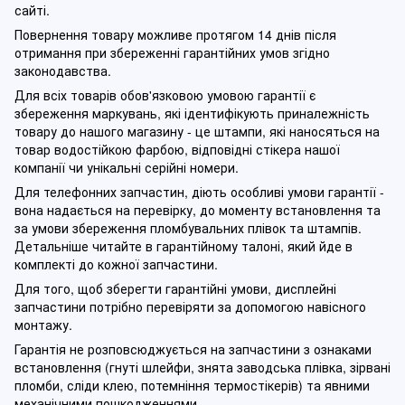
сайті.
Повернення товару можливе протягом 14 днів після
отримання при збереженні гарантійних умов згідно
законодавства.
Для всіх товарів обов'язковою умовою гарантії є
збереження маркувань, які ідентифікують приналежність
товару до нашого магазину - це штампи, які наносяться на
товар водостійкою фарбою, відповідні стікера нашої
компанії чи унікальні серійні номери.
Для телефонних запчастин, діють особливі умови гарантії -
вона надається на перевірку, до моменту встановлення та
за умови збереження пломбувальних плівок та штампів.
Детальніше читайте в гарантійному талоні, який йде в
комплекті до кожної запчастини.
Для того, щоб зберегти гарантійні умови, дисплейні
запчастини потрібно перевіряти за допомогою навісного
монтажу.
Гарантія не розповсюджується на запчастини з ознаками
встановлення (гнуті шлейфи, знята заводська плівка, зірвані
пломби, сліди клею, потемніння термостікерів) та явними
механічними пошкодженнями.