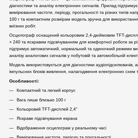
діагностики та аналізу електронних сигналів. Прилад підтриму
вимірювання частоти, періоду, прогальності та різних типів нап
100 г та компактним розмірам модель зручна для використання
виїзних робіт.
Осцилограф оснащений кольоровим 2,4-дюймовим TFT-дисплеє
× 240 та яскравим підсвічуванням для комфортної роботи за р
підтримує автоматичний, нормальний та одиночний режими вим
аналізу аналогових сигналів у побутовій та автомобільній елект
Модель використовується для діагностики аудіопідсилювачів, а
імпульсних блоків живлення, налагодження електронних схем т
Особливості:
Компактний та легкий корпус
Вага лише близько 100 г
Кольоровий TFT-дисплей 2,4"
Яскраве підсвічування екрана
Відображення осцилограм у реальному часі
Вимірювання частоти, періоду та прогальності