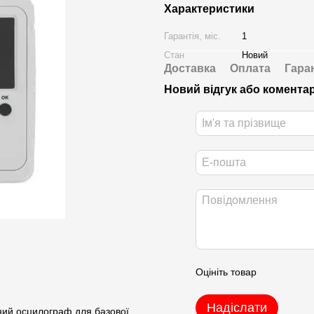
Характеристики
Гарантія, міс.
1
Стан
Новий
Доставка
Оплата
Гара
Новий відгук або комента
Оцініть товар
Надіслати
ий осцилограф для базової