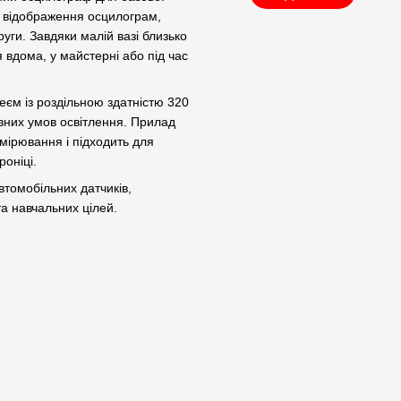
є відображення осцилограм,
руги. Завдяки малій вазі близько
 вдома, у майстерні або під час
м із роздільною здатністю 320
ізних умов освітлення. Прилад
ірювання і підходить для
роніці.
втомобільних датчиків,
а навчальних цілей.