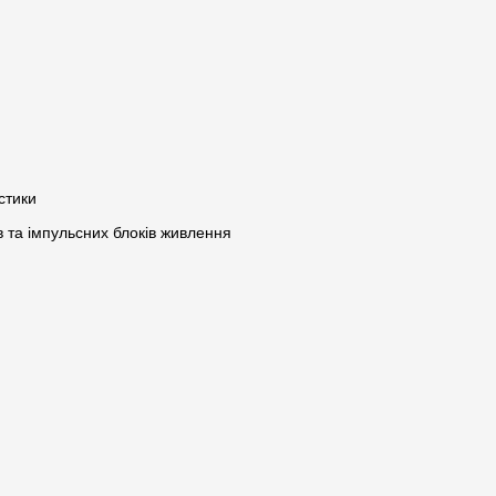
стики
в та імпульсних блоків живлення