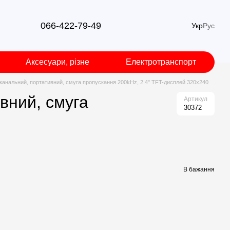
066-422-79-49
Укр
Рус
Аксесуари, різне
Електротранспорт
анальний, портативний, смуга пропускання 200kHz, 2.4" TFT-дисплей 320х240
вний, смуга
Артикул
30372
В бажання