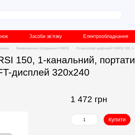
инок
Засоби зв'язку
Електрообладнання
днання
Вимірювальне обладнання FNIRSI
Осцилограф цифровий FNIRSI 150, 1-к
I 150, 1-канальний, портати
TFT-дисплей 320х240
1 472 грн
Купити