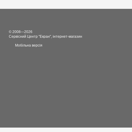
© 2008—2026
Сервісний Центр "Екран", інтернет-магазин
Мобільна версія
//перехід на українську версію сайту