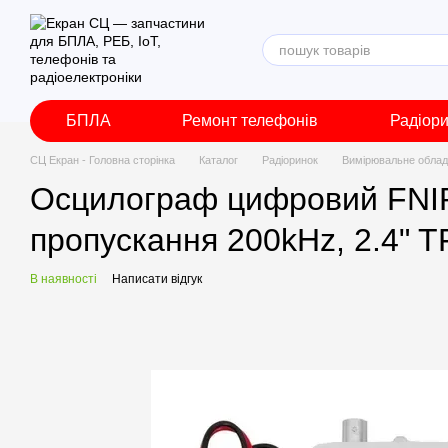
Перейти до основного контенту
БПЛА
Ремонт телефонів
Радіор
СЦ Екран - Головна сторінка
Каталог
Радіоринок
Вимірювальне обла
Осцилограф цифровий FNIRS
пропускання 200kHz, 2.4" 
В наявності
Написати відгук