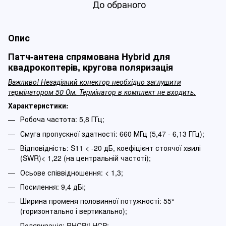
До обраного
Опис
Патч-антена спрямована Hybrid для
квадрокоптерів, кругова поляризація
Важливо! Незадіяний конектор необхідно заглушити
термінатором 50 Ом. Термінатор в комплект не входить.
Характеристики:
Робоча частота: 5,8 ГГц;
Смуга пропускної здатності: 660 МГц (5,47 - 6,13 ГГц);
Відповідність: S11 < -20 дБ, коефіцієнт стоячої хвилі
(SWR)< 1,22 (на центральній частоті);
Осьове співвідношення: < 1,3;
Посилення: 9,4 дБі;
Ширина променя половинної потужності: 55°
(горизонтально і вертикально);
Поляризація: RHCP/LHCP;