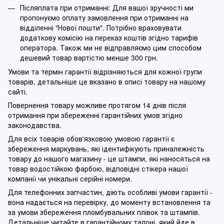
Післяплата при отриманні: Для вашої зручності ми
пропонуємо оплату замовлення при отриманні на
відділенні "Нової пошти". Потрібно враховувати
додаткову комісію на переказ коштів згідно тарифів
оператора. Також ми не відправляємо цим способом
дешевий товар вартістю менше 300 грн.
Умови та термін гарантії відрізняються для кожної групи
товарів, детальніше це вказано в описі товару на нашому
сайті.
Повернення товару можливе протягом 14 днів після
отримання при збереженні гарантійних умов згідно
законодавства.
Для всіх товарів обов'язковою умовою гарантії є
збереження маркувань, які ідентифікують приналежність
товару до нашого магазину - це штампи, які наносяться на
товар водостійкою фарбою, відповідні стікера нашої
компанії чи унікальні серійні номери.
Для телефонних запчастин, діють особливі умови гарантії -
вона надається на перевірку, до моменту встановлення та
за умови збереження пломбувальних плівок та штампів.
Детальніше читайте в гарантійному талоні, який йде в