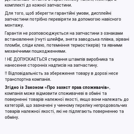
комплекті до кожної запчастини.
Для того, щоб зберегти гарантійні умови, дисплейні
запчастини потрібно перевіряти за допомогою навісного
монтажу.
Гарантія не розповсюджується на запчастини з ознаками
встановлення (гнуті шлейфи, знята заводська плівка, зірвані
пломби, сліди клею, потемніння термостікерів) та явними
механічними пошкодженнями.
! НЕ ДОПУСКАЄТЬСЯ стирання штампів виробника та
нанесення сторонніх надписів на запчастину.
!! Відповідальність за збереження товару в дорозі несе
транспортна компанія.
Згідно із Законом
«Про захист прав споживачів»
,
компанія може відмовити споживачеві в обміні та
поверненні товарів належної якості, якщо вони належать до
категорій, що зазначені у чинному п
ереліку непродовольчих
товарів належної якості, які не підлягають поверненню та
обміну
.