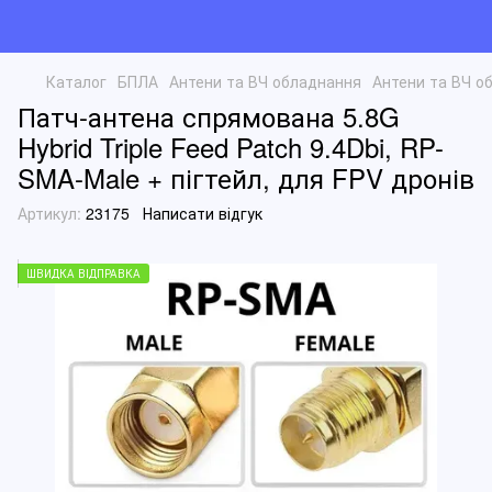
Каталог
БПЛА
Антени та ВЧ обладнання
Антени та ВЧ о
Патч-антена спрямована 5.8G
Hybrid Triple Feed Patch 9.4Dbi, RP-
SMA-Male + пігтейл, для FPV дронів
Артикул:
23175
Написати відгук
ШВИДКА ВІДПРАВКА