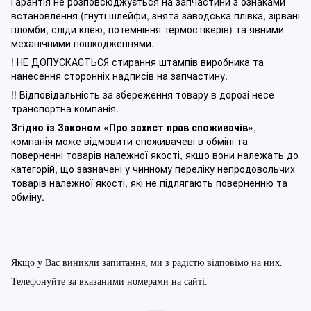
Гарантія не розповсюджується на запчастини з ознаками
встановлення (гнуті шлейфи, знята заводська плівка, зірвані
пломби, сліди клею, потемніння термостікерів) та явними
механічними пошкодженнями.
! НЕ ДОПУСКАЄТЬСЯ стирання штампів виробника та
нанесення сторонніх надписів на запчастину.
!! Відповідальність за збереження товару в дорозі несе
транспортна компанія.
Згідно із Законом
«Про захист прав споживачів»
,
компанія може відмовити споживачеві в обміні та
поверненні товарів належної якості, якщо вони належать до
категорій, що зазначені у чинному п
ереліку непродовольчих
товарів належної якості, які не підлягають поверненню та
обміну
.
Якщо у Вас виникли запитання, ми з радістю відповімо на них.
Телефонуйте за вказаними номерами на сайті.