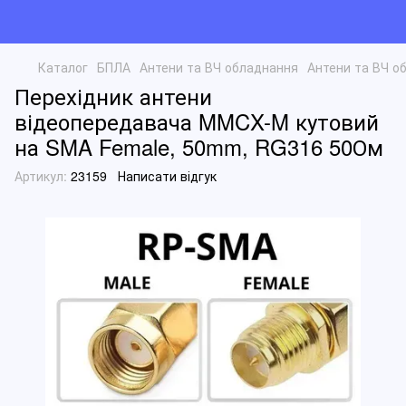
Каталог
БПЛА
Антени та ВЧ обладнання
Антени та ВЧ о
Перехідник антени
відеопередавача MMCX-M кутовий
на SMA Female, 50mm, RG316 50Ом
Артикул:
23159
Написати відгук