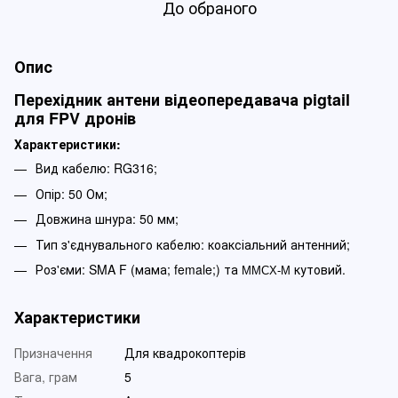
До обраного
Опис
Перехідник антени відеопередавача pigtail
для FPV дронів
Характеристики:
Вид кабелю: RG316;
Опір: 50 Ом;
Довжина шнура: 50 мм;
Тип з'єднувального кабелю: коаксіальний антенний;
Роз'єми: SMA F (мама; female;) та
кутовий.
MMCX-M
Характеристики
Призначення
Для квадрокоптерів
Вага, грам
5