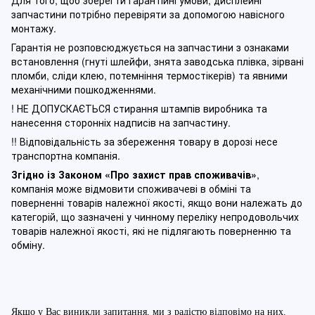
Для того, щоб зберегти гарантійні умови, дисплейні
запчастини потрібно перевіряти за допомогою навісного
монтажу.
Гарантія не розповсюджується на запчастини з ознаками
встановлення (гнуті шлейфи, знята заводська плівка, зірвані
пломби, сліди клею, потемніння термостікерів) та явними
механічними пошкодженнями.
! НЕ ДОПУСКАЄТЬСЯ стирання штампів виробника та
нанесення сторонніх надписів на запчастину.
!! Відповідальність за збереження товару в дорозі несе
транспортна компанія.
Згідно із Законом
«Про захист прав споживачів»
,
компанія може відмовити споживачеві в обміні та
поверненні товарів належної якості, якщо вони належать до
категорій, що зазначені у чинному п
ереліку непродовольчих
товарів належної якості, які не підлягають поверненню та
обміну
.
Якщо у Вас виникли запитання, ми з радістю відповімо на них.