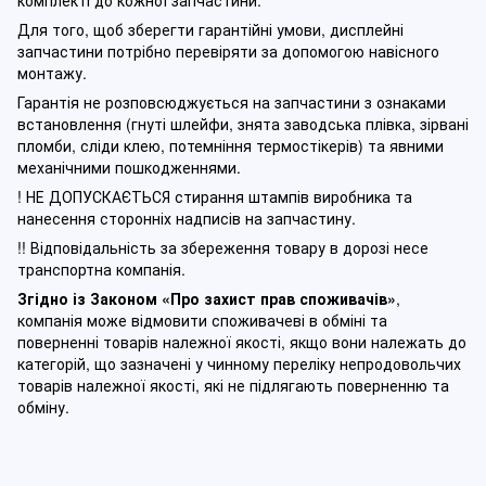
комплекті до кожної запчастини.
Для того, щоб зберегти гарантійні умови, дисплейні
запчастини потрібно перевіряти за допомогою навісного
монтажу.
Гарантія не розповсюджується на запчастини з ознаками
встановлення (гнуті шлейфи, знята заводська плівка, зірвані
пломби, сліди клею, потемніння термостікерів) та явними
механічними пошкодженнями.
! НЕ ДОПУСКАЄТЬСЯ стирання штампів виробника та
нанесення сторонніх надписів на запчастину.
!! Відповідальність за збереження товару в дорозі несе
транспортна компанія.
Згідно із Законом
«Про захист прав споживачів»
,
компанія може відмовити споживачеві в обміні та
поверненні товарів належної якості, якщо вони належать до
категорій, що зазначені у чинному п
ереліку непродовольчих
товарів належної якості, які не підлягають поверненню та
обміну
.