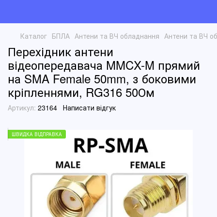
Каталог
БПЛА
Антени та ВЧ обладнання
Антени та ВЧ о
Перехідник антени
відеопередавача MMCX-M прямий
на SMA Female 50mm, з боковими
кріпленнями, RG316 50Ом
Артикул:
23164
Написати відгук
ШВИДКА ВІДПРАВКА