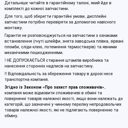
Детальніше читайте в гарантійному талоні, який йде в
комплекті до кожної запчастини.
Для того, щоб зберегти гарантійні умови, дисплейні
запчастини потрібно перевіряти за допомогою навісного
монтажу.
Гарантія не розповсюджується на запчастини з ознаками
встановлення (гнуті шлейфи, знята заводська плівка, зірвані
пломби, сліди клею, потемніння термостікерів) та явними
механічними пошкодженнями.
! НЕ ДОПУСКАЄТЬСЯ стирання штампів виробника та
нанесення сторонніх надписів на запчастину.
!! Відповідальність за збереження товару в дорозі несе
транспортна компанія.
Згідно із Законом
«Про захист прав споживачів»
,
компанія може відмовити споживачеві в обміні та
поверненні товарів належної якості, якщо вони належать до
категорій, що зазначені у чинному п
ереліку непродовольчих
товарів належної якості, які не підлягають поверненню та
обміну
.