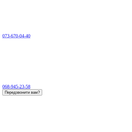
073-670-04-40
068-945-23-58
Передзвонити вам?