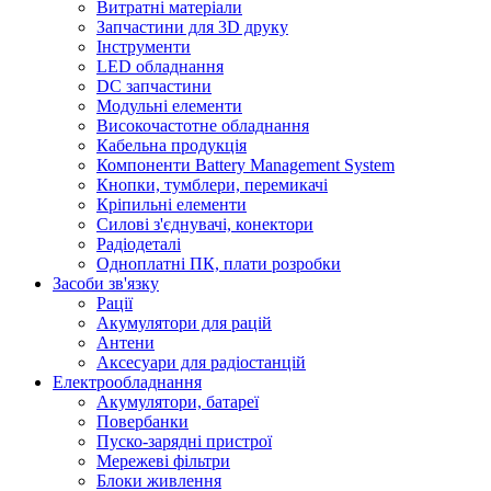
Витратні матеріали
Запчастини для 3D друку
Інструменти
LED обладнання
DC запчастини
Модульні елементи
Високочастотне обладнання
Кабельна продукція
Компоненти Battery Management System
Кнопки, тумблери, перемикачі
Кріпильні елементи
Силові з'єднувачі, конектори
Радіодеталі
Одноплатні ПК, плати розробки
Засоби зв'язку
Рації
Акумулятори для рацій
Антени
Аксесуари для радіостанцій
Електрообладнання
Акумулятори, батареї
Повербанки
Пуско-зарядні пристрої
Мережеві фільтри
Блоки живлення