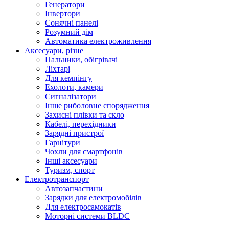
Генератори
Інвертори
Сонячні панелі
Розумний дім
Автоматика електроживлення
Аксесуари, різне
Пальники, обігрівачі
Ліхтарі
Для кемпінгу
Ехолоти, камери
Сигналізатори
Інше риболовне спорядження
Захисні плівки та скло
Кабелі, перехідники
Зарядні пристрої
Гарнітури
Чохли для смартфонів
Інші аксесуари
Туризм, спорт
Електротранспорт
Автозапчастини
Зарядки для електромобілів
Для електросамокатів
Моторні системи BLDC