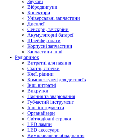
Звукові
Вібродвигуни
Конектори
Універсальні запчастини
Дисплеї
Сенсори, тачскріни
Акумуляторні батареї
Шлейфи, плати
Корпусні запчастини
Запчастини інші
Радіоринок
Витратні для паяння
Скотчі, стрічки
Клеї, рідини
Комплектуючі для дисплеїв
Інші витратні
Викрутки
Паяння та зварювання
Губчастий інструмент
Інші інструменти
Органайзери
Світлодіодні стрічки
LED лампи
LED аксесуари
Вимірювальне обладнання