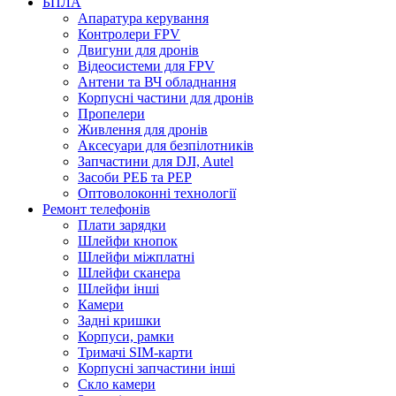
БПЛА
Апаратура керування
Контролери FPV
Двигуни для дронів
Відеосистеми для FPV
Антени та ВЧ обладнання
Корпусні частини для дронів
Пропелери
Живлення для дронів
Аксесуари для безпілотників
Запчастини для DJI, Autel
Засоби РЕБ та РЕР
Оптоволоконні технології
Ремонт телефонів
Плати зарядки
Шлейфи кнопок
Шлейфи міжплатні
Шлейфи сканера
Шлейфи інші
Камери
Задні кришки
Корпуси, рамки
Тримачі SIM-карти
Корпусні запчастини інші
Скло камери