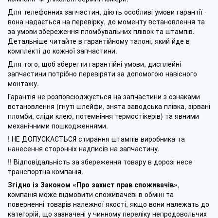
Для телефонних запчастин, діють особливі умови гарантії -
вона надається на перевірку, до моменту встановлення та
за умови збереження пломбувальних плівок та штампів.
Детальніше читайте в гарантійному талоні, який йде в
комплекті до кожної запчастини.
Для того, щоб зберегти гарантійні умови, дисплейні
запчастини потрібно перевіряти за допомогою навісного
монтажу.
Гарантія не розповсюджується на запчастини з ознаками
встановлення (гнуті шлейфи, знята заводська плівка, зірвані
пломби, сліди клею, потемніння термостікерів) та явними
механічними пошкодженнями.
! НЕ ДОПУСКАЄТЬСЯ стирання штампів виробника та
нанесення сторонніх надписів на запчастину.
!! Відповідальність за збереження товару в дорозі несе
транспортна компанія.
Згідно із Законом
«Про захист прав споживачів»
,
компанія може відмовити споживачеві в обміні та
поверненні товарів належної якості, якщо вони належать до
категорій, що зазначені у чинному п
ереліку непродовольчих