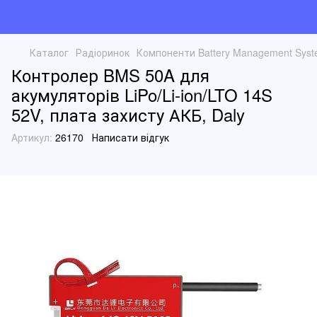
Каталог
Радіоринок
Компоненти Battery Management Sys
Контролер BMS 50A для
акумуляторів LiPo/Li-ion/LTO 14S
52V, плата захисту АКБ, Daly
Артикул:
26170
Написати відгук