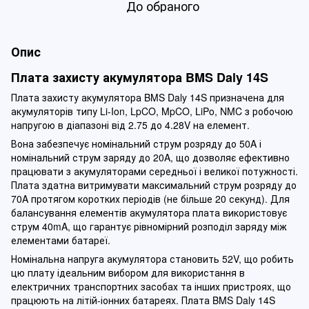
До обраного
Опис
Плата захисту акумулятора BMS Daly 14S
Плата захисту акумулятора BMS Daly 14S призначена для
акумуляторів типу Li-Ion, LpCO, MpCO, LiPo, NMC з робочою
напругою в діапазоні від 2.75 до 4.28V на елемент.
Вона забезпечує номінальний струм розряду до 50A і
номінальний струм заряду до 20A, що дозволяє ефективно
працювати з акумуляторами середньої і великої потужності.
Плата здатна витримувати максимальний струм розряду до
70A протягом коротких періодів (не більше 20 секунд). Для
балансування елементів акумулятора плата використовує
струм 40mA, що гарантує рівномірний розподіл заряду між
елементами батареї.
Номінальна напруга акумулятора становить 52V, що робить
цю плату ідеальним вибором для використання в
електричних транспортних засобах та інших пристроях, що
працюють на літій-іонних батареях. Плата BMS Daly 14S