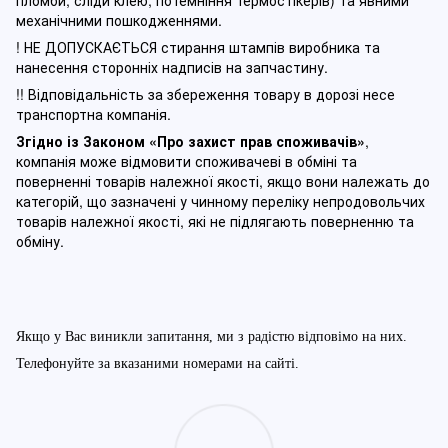
пломби, сліди клею, потемніння термостікерів) та явними
механічними пошкодженнями.
! НЕ ДОПУСКАЄТЬСЯ стирання штампів виробника та
нанесення сторонніх надписів на запчастину.
!! Відповідальність за збереження товару в дорозі несе
транспортна компанія.
Згідно із Законом
«Про захист прав споживачів»
,
компанія може відмовити споживачеві в обміні та
поверненні товарів належної якості, якщо вони належать до
категорій, що зазначені у чинному п
ереліку непродовольчих
товарів належної якості, які не підлягають поверненню та
обміну
.
Якщо у Вас виникли запитання, ми з радістю відповімо на них.
Телефонуйте за вказаними номерами на сайті.