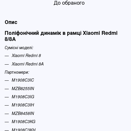
До обраного
Опис
Поліфонічний динамік в рамці Xiaomi Redmi
8/8A
Сумісні моделі:
Xiaomi Redmi 8
Xiaomi Redmi 8A
Партномери:
M1908C3IC
MZB8255IN
M1908C3IG
M1908C3IH
MZB8458IN
M1908C3KG
M1908C3KH