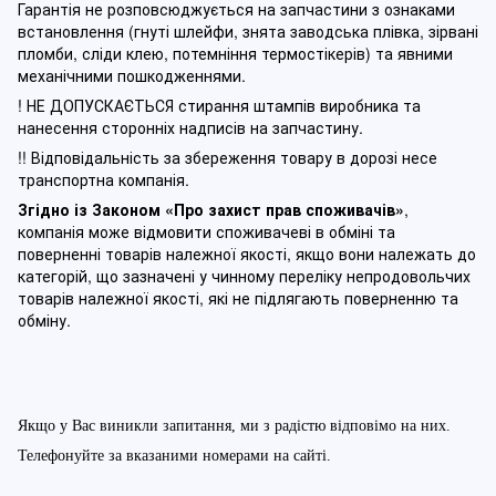
Гарантія не розповсюджується на запчастини з ознаками
встановлення (гнуті шлейфи, знята заводська плівка, зірвані
пломби, сліди клею, потемніння термостікерів) та явними
механічними пошкодженнями.
! НЕ ДОПУСКАЄТЬСЯ стирання штампів виробника та
нанесення сторонніх надписів на запчастину.
!! Відповідальність за збереження товару в дорозі несе
транспортна компанія.
Згідно із Законом
«Про захист прав споживачів»
,
компанія може відмовити споживачеві в обміні та
поверненні товарів належної якості, якщо вони належать до
категорій, що зазначені у чинному п
ереліку непродовольчих
товарів належної якості, які не підлягають поверненню та
обміну
.
Якщо у Вас виникли запитання, ми з радістю відповімо на них.
Телефонуйте за вказаними номерами на сайті.