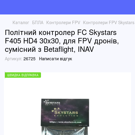
Каталог
БПЛА
Контролери FPV
Контролери FPV Skystars
Політний контролер FC Skystars
F405 HD4 30x30, для FPV дронів,
сумісний з Betaflight, INAV
Артикул:
26725
Написати відгук
ШВИДКА ВІДПРАВКА