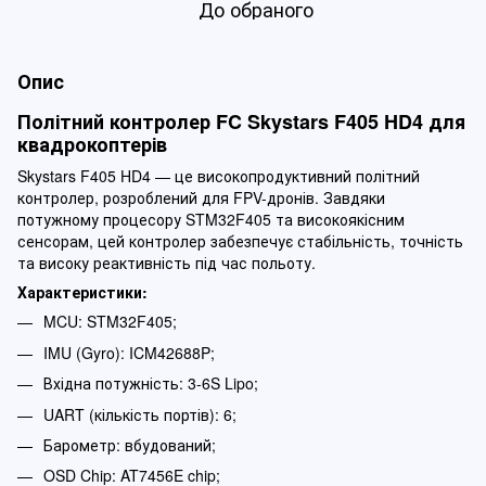
До обраного
Опис
Політний контролер FC Skystars F405 HD4 для
квадрокоптерів
Skystars F405 HD4 — це високопродуктивний політний
контролер, розроблений для FPV-дронів. Завдяки
потужному процесору STM32F405 та високоякісним
сенсорам, цей контролер забезпечує стабільність, точність
та високу реактивність під час польоту.
Характеристики:
MCU: STM32F405;
IMU (Gyro): ICM42688P;
Вхідна потужність: 3-6S Lipo;
UART (кількість портів): 6;
Барометр: вбудований;
OSD Chip: AT7456E chip;