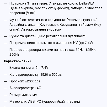
Підтримка 3 типів крил: Стандартні крила, Delta-ALA
(дельта-крило, має трикутну форму), V-подібне хвостове
оперення (V-tail)
Функції автоматичного керування: Режим рятування/
Аварійна функція (Key rescue), Керування підйомом (Key
crane), Автокерування висотою
Ручне та дистанційне регулювання чутливості
Підтримка високовольтного живлення HV (до 7.4V)
Працює з сервоприводами на частотах: 50Hz, 125Hz,
250Hz
Характеристики:
Вхідна напруга: 5 – 7.4V
Хід сервоприводу: 1520 ± 500μs
Гіроскоп: ±2000dps
Акселерометр: ±4G
Розмір: 43x27 мм
Матеріали: ABS, PC (ударостійкий пластик)