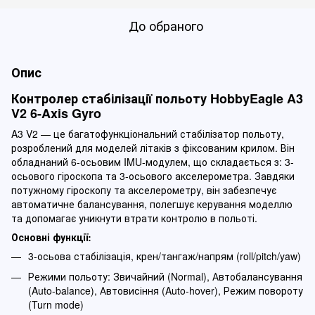
До обраного
Опис
Контролер стабілізації польоту HobbyEagle A3
V2 6-Axis Gyro
A3 V2 — це багатофункціональний стабілізатор польоту,
розроблений для моделей літаків з фіксованим крилом. Він
обладнаний 6-осьовим IMU-модулем, що складається з: 3-
осьового гіроскопа та 3-осьового акселерометра. Завдяки
потужному гіроскопу та акселерометру, він забезпечує
автоматичне балансування, полегшує керування моделлю
та допомагає уникнути втрати контролю в польоті.
Основні функції:
3-осьова стабілізація, крен/тангаж/напрям (roll/pitch/yaw)
Режими польоту: Звичайний (Normal), Автобалансування
(Auto-balance), Автовисіння (Auto-hover), Режим повороту
(Turn mode)