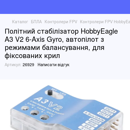
Каталог
БПЛА
Контролери FPV
Контролери FPV HobbyEa
Політний стабілізатор HobbyEagle
A3 V2 6-Axis Gyro, автопілот з
режимами балансування, для
фіксованих крил
Артикул:
26929
Написати відгук