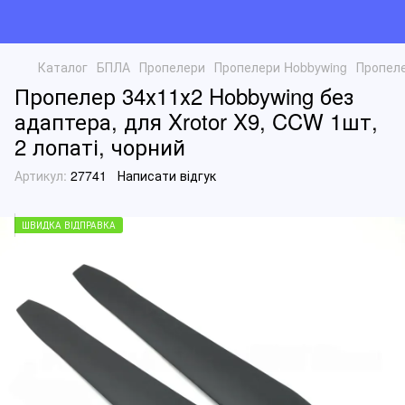
Каталог
БПЛА
Пропелери
Пропелери Hobbywing
Пропеле
Пропелер 34х11х2 Hobbywing без
адаптера, для Xrotor X9, CCW 1шт,
2 лопаті, чорний
Артикул:
27741
Написати відгук
ШВИДКА ВІДПРАВКА