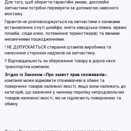
Для того, щоб зберегти гарантійні умови, дисплейні
запчастини потрібно перевіряти за допомогою навісного
монтажу.
Гарантія не розповсюджується на запчастини з ознаками
встановлення (гнуті шлейфи, знята заводська плівка, зірвані
пломби, сліди клею, потемніння термостікерів) та явними
механічними пошкодженнями.
! НЕ ДОПУСКАЄТЬСЯ стирання штампів виробника та
нанесення сторонніх надписів на запчастину.
!! Відповідальність за збереження товару в дорозі несе
транспортна компанія.
Згідно із Законом
«Про захист прав споживачів»
,
компанія може відмовити споживачеві в обміні та
поверненні товарів належної якості, якщо вони належать до
категорій, що зазначені у чинному п
ереліку непродовольчих
товарів належної якості, які не підлягають поверненню та
обміну
.