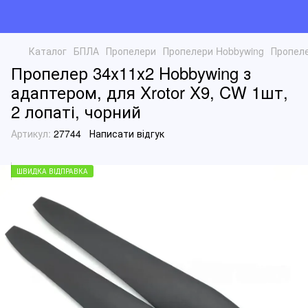
Каталог
БПЛА
Пропелери
Пропелери Hobbywing
Пропеле
Пропелер 34х11х2 Hobbywing з
адаптером, для Xrotor X9, CW 1шт,
2 лопаті, чорний
Артикул:
27744
Написати відгук
ШВИДКА ВІДПРАВКА