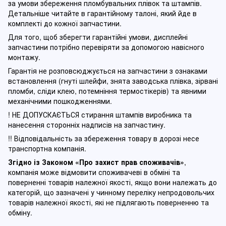
за умови збереження пломбувальних плівок та штампів.
Детальніше читайте в гарантійному талоні, який йде в
комплекті до кожної запчастини.
Для того, щоб зберегти гарантійні умови, дисплейні
запчастини потрібно перевіряти за допомогою навісного
монтажу.
Гарантія не розповсюджується на запчастини з ознаками
встановлення (гнуті шлейфи, знята заводська плівка, зірвані
пломби, сліди клею, потемніння термостікерів) та явними
механічними пошкодженнями.
! НЕ ДОПУСКАЄТЬСЯ стирання штампів виробника та
нанесення сторонніх надписів на запчастину.
!! Відповідальність за збереження товару в дорозі несе
транспортна компанія.
Згідно із Законом
«Про захист прав споживачів»
,
компанія може відмовити споживачеві в обміні та
поверненні товарів належної якості, якщо вони належать до
категорій, що зазначені у чинному п
ереліку непродовольчих
товарів належної якості, які не підлягають поверненню та
обміну
.