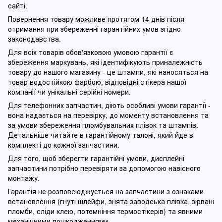
сайті.
Повернення товару можливе протягом 14 днів після
отримання при збереженні гарантійних умов згідно
законодавства.
Для всіх товарів обов'язковою умовою гарантії є
збереження маркувань, які ідентифікують приналежність
товару до нашого магазину - це штампи, які наносяться на
товар водостійкою фарбою, відповідні стікера нашої
компанії чи унікальні серійні номери.
Для телефонних запчастин, діють особливі умови гарантії -
вона надається на перевірку, до моменту встановлення та
за умови збереження пломбувальних плівок та штампів.
Детальніше читайте в гарантійному талоні, який йде в
комплекті до кожної запчастини.
Для того, щоб зберегти гарантійні умови, дисплейні
запчастини потрібно перевіряти за допомогою навісного
монтажу.
Гарантія не розповсюджується на запчастини з ознаками
встановлення (гнуті шлейфи, знята заводська плівка, зірвані
пломби, сліди клею, потемніння термостікерів) та явними
механічними пошкодженнями.