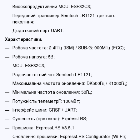
Високопродуктивний MCU: ESP32C3;
Передовий трансивер Semtech LR1121 третього
покоління;
Додатковий порт UART.
Характеристики:
​Робоча частота: 2.4ГГц (ISM) / SUB-G: 900МГц (FCC);
​Робоча напруга: 5В;
MCU: ESP32C3;
​Радіочастотний чіп: Semtech LR1121;
Максимальна частота оновлення: DK500Гц / K1000Гц;
​Мінімальна частота оновлення: 50Гц;
​Потужність телеметрії: 100мВт;
​Інтерфейс шини: CRSF / UART;
​Сумісність (протокол): ExpressLRS;
​Прошивка: ExpressLRS V3.5.1;
​Оновлення прошивки: ExpressLRS Configurator (Wi-Fi);