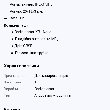
​Роз'єм антени: IPEX1/UFL;
Розмір: 20х13х3 мм;
​Вага: 1 г.
Комплектація:
1х Radiomaster XR1 Nano
1х Т-подібна антена 915 МГц
1х Дріт CRSF
3х Термозбіжна трубка
Характеристики
Призначення
Для квадрокоптерів
Вага, грам
1
Виробник
Radiomaster
Тип
Апаратура управління
Відгуки