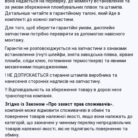
вона надається на перевірку, до моменту встановлення та
за умови збереження пломбувальних плівок та штампів.
Детальніше читайте в гарантійному талоні, який йде в
комплекті до кожної запчастини.
Для того, щоб зберегти гарантійні умови, дисплейні
запчастини потрібно перевіряти за допомогою навісного
монтажу.
Гарантія не розповсюджується на запчастини з ознаками
встановлення (гнуті шлейфи, знята заводська плівка, зірвані
пломби, сліди клею, потемніння термостікерів) та явними
механічними пошкодженнями.
! НЕ ДОПУСКАЄТЬСЯ стирання штампів виробника та
нанесення сторонніх надписів на запчастину.
!! Відповідальність за збереження товару в дорозі несе
транспортна компанія.
Згідно із Законом
«Про захист прав споживачів»
,
компанія може відмовити споживачеві в обміні та
поверненні товарів належної якості, якщо вони належать до
категорій, що зазначені у чинному п
ереліку непродовольчих
товарів належної якості, які не підлягають поверненню та
обміну
.