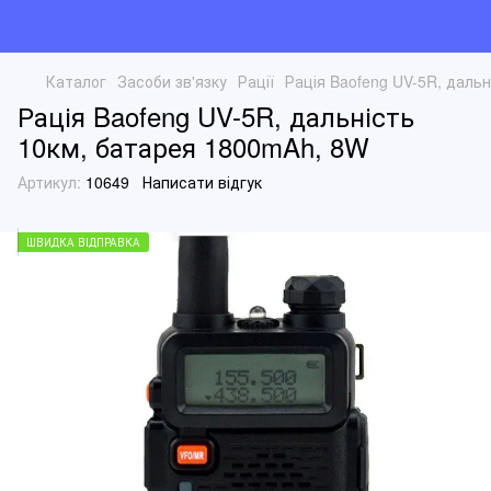
Каталог
Засоби зв'язку
Рації
Рація Baofeng UV-5R, даль
Рація Baofeng UV-5R, дальність
10км, батарея 1800mAh, 8W
Артикул:
10649
Написати відгук
ШВИДКА ВІДПРАВКА