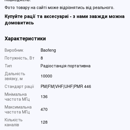
Фото товару на сайті може відрізнятись від реального.
Купуйте рації та аксесуариі - з нами завжди можна
домовитись
Характеристики
Виробник
Baofeng
Потужність, Вт
8
Тип
Радіостанція портативна
Дальність
10000
звязку, м
Стандарт рації
PM|FM|VHF|UHF|PMR 446
Мінімальна
136
частота МГц
Максимальна
470
частота МГц
Кількість
128
каналів