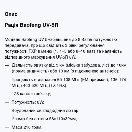
Опис
Рація Baofeng UV-5R
Модель Baofeng UV-5Rзбільшена до 8 Ватів потужністю
передавача, про що свідчить 3 рівні регулювання
потужності TXP в меню (1, 4–5 або 8–10 ват) та наявність
відповідного маркування UV-5R 8W.
Дальність зв'язку від 5 км (міська забудова, ліс) до 10км
(пряма видимість) або 10 км (з підсиленою антеною);
Працюють в діапазоні 65-108 МГц (FM приймач); 136-174
МГц і 400-520 МГц (TX / RX);
128 каналів зв'язку;
Потужність: 8W;
Вбудований світлодіодний ліхтар;
Розмір без антени 58х110х32мм;
Маса 210 грам.