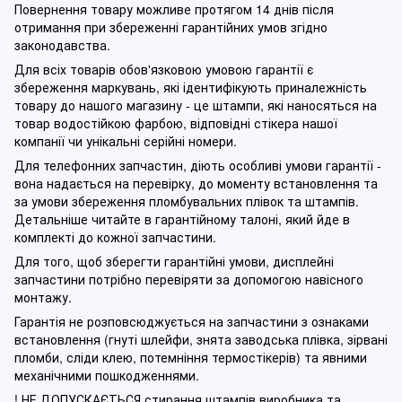
Повернення товару можливе протягом 14 днів після
отримання при збереженні гарантійних умов згідно
законодавства.
Для всіх товарів обов'язковою умовою гарантії є
збереження маркувань, які ідентифікують приналежність
товару до нашого магазину - це штампи, які наносяться на
товар водостійкою фарбою, відповідні стікера нашої
компанії чи унікальні серійні номери.
Для телефонних запчастин, діють особливі умови гарантії -
вона надається на перевірку, до моменту встановлення та
за умови збереження пломбувальних плівок та штампів.
Детальніше читайте в гарантійному талоні, який йде в
комплекті до кожної запчастини.
Для того, щоб зберегти гарантійні умови, дисплейні
запчастини потрібно перевіряти за допомогою навісного
монтажу.
Гарантія не розповсюджується на запчастини з ознаками
встановлення (гнуті шлейфи, знята заводська плівка, зірвані
пломби, сліди клею, потемніння термостікерів) та явними
механічними пошкодженнями.
! НЕ ДОПУСКАЄТЬСЯ стирання штампів виробника та