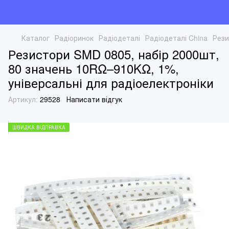
Каталог
Радіоринок
Радіодеталі
Радіодеталі China
Рези
Резистори SMD 0805, набір 2000шт,
80 значень 10RΩ–910KΩ, 1%,
універсальні для радіоелектроніки
Артикул:
29528
Написати відгук
ШВИДКА ВІДПРАВКА