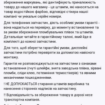
збереження маркувань, які ідентифікують приналежність
товару до нашого магазину - це штампи, які наносяться на
товар водостійкою фарбою, відповідні стікера нашої
компанії чи унікальні серійні номери.
Для телефонних запчастин, діють особливі умови гарантії -
вона надається на перевірку, до моменту встановлення та
за умови збереження пломбувальних плівок та штампів.
Детальніше читайте в гарантійному талоні, який йде в
комплекті до кожної запчастини.
Для того, щоб зберегти гарантійні умови, дисплейні
запчастини потрібно перевіряти за допомогою навісного
монтажу.
Гарантія не розповсюджується на запчастини з ознаками
встановлення (гнуті шлейфи, знята заводська плівка, зірвані
пломби, сліди клею, потемніння термостікерів) та явними
механічними пошкодженнями.
! НЕ ДОПУСКАЄТЬСЯ стирання штампів виробника та
нанесення сторонніх надписів на запчастину.
!! Відповідальність за збереження товару в дорозі несе
транспортна компанія.