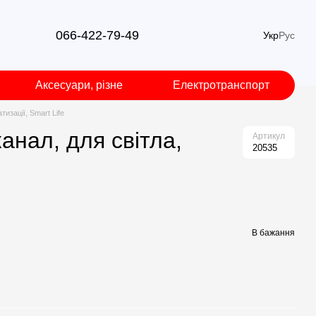
066-422-79-49
Укр
Рус
Аксесуари, різне
Електротранспорт
изації, Smart Life
анал, для світла,
Артикул
20535
В бажання