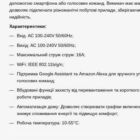
допомогою смартфона або голосових команд. Вимикач має ма
дозволяє підключати різноманітні побутові прилади, зберігаюч
надійність.
Характеристики:
Вхід: AC 100-240V 50/60Hz;
Вихід: AC 100-240V 50/60Hz;
Максимальний струм струм: 16A;
WiFi: IEEE 802.11b/g/n;
Підтримка Google Assistant та Amazon Alexa для зручного 
голосових команд;
Вбудовані функції захисту від перевантаження та коротког
роботи приладів;
Автоматизація дому: Дозволяє створювати графіки включен
знижує споживання енергії та підвищує комфорт;
Робоча температура: 10-55°C.