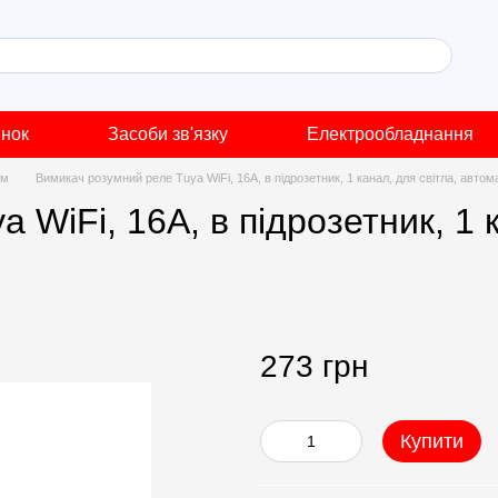
инок
Засоби зв'язку
Електрообладнання
ім
Вимикач розумний реле Tuya WiFi, 16A, в підрозетник, 1 канал, для світла, автомат
WiFi, 16A, в підрозетник, 1 к
273 грн
Купити