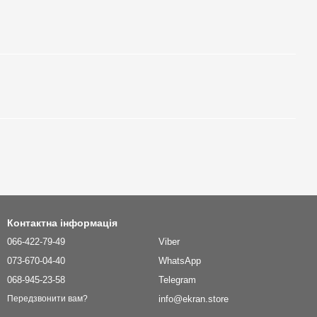
Контактна інформація
066-422-79-49
Viber
073-670-04-40
WhatsApp
068-945-23-58
Telegram
info@ekran.store
Передзвонити вам?