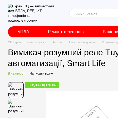
Перейти до основного контенту
БПЛА
Ремонт телефонів
Радіор
СЦ Екран - Головна сторінка
Каталог
Електрообладнання
Розумний д
Вимикач розумний реле Tuya 
автоматизації, Smart Life
В наявності
Написати відгук
ШВИДКА ВІДПРАВКА