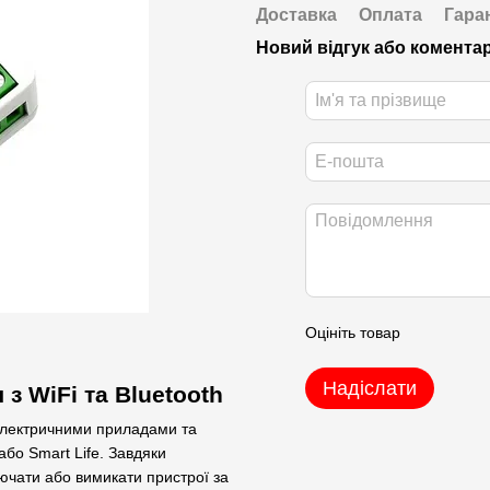
Доставка
Оплата
Гара
Новий відгук або комента
Оцініть товар
Надіслати
з WiFi та Bluetooth
електричними приладами та
бо Smart Life. Завдяки
ючати або вимикати пристрої за