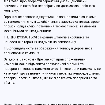
Для того, щоб зберегти гарантійні умови, дисплейні
запчастини потрібно перевіряти за допомогою навісного
монтажу.
Гарантія не розповсюджується на запчастини з ознаками
встановлення (гнуті шлейфи, знята заводська плівка, зірвані
пломби, сліди клею, потемніння термостікерів) та явними
механічними пошкодженнями.
! НЕ ДОПУСКАЄТЬСЯ стирання штампів виробника та
нанесення сторонніх надписів на запчастину.
!! Відповідальність за збереження товару в дорозі несе
транспортна компанія.
Згідно із Законом
«Про захист прав споживачів»
,
компанія може відмовити споживачеві в обміні та
поверненні товарів належної якості, якщо вони належать до
категорій, що зазначені у чинному п
ереліку непродовольчих
товарів належної якості, які не підлягають поверненню та
обміну
.
Якщо у Вас виникли запитання, ми з радістю відповімо на них.