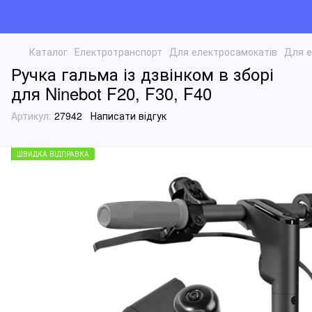
Каталог
Електротранспорт
Для електросамокатів
Для е
Ручка гальма із дзвінком в зборі
для Ninebot F20, F30, F40
Артикул:
27942
Написати відгук
ШВИДКА ВІДПРАВКА