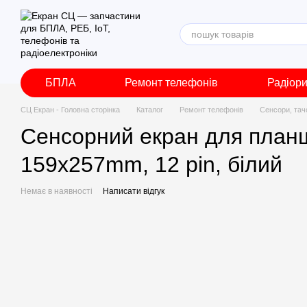
Перейти до основного контенту
БПЛА
Ремонт телефонів
Радіор
СЦ Екран - Головна сторінка
Каталог
Ремонт телефонів
Сенсори, тач
Сенсорний екран для планшет
159x257mm, 12 pin, білий
Немає в наявності
Написати відгук