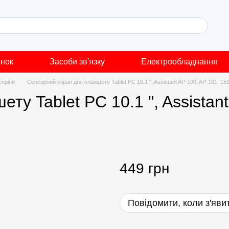
инок
Засоби зв'язку
Електрообладнання
скріни
Сенсорний екран для планшету Tablet PC 10.1 ", Assistant AP-100, AP-101, 15
у Tablet PC 10.1 ", Assistant
449 грн
Повідомити, коли з'яви