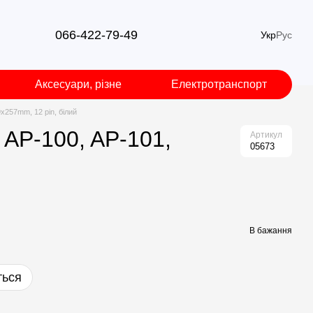
066-422-79-49
Укр
Рус
Аксесуари, різне
Електротранспорт
9x257mm, 12 pin, білий
 AP-100, AP-101,
Артикул
05673
В бажання
ться