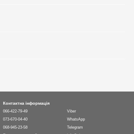
Контактна інформація
066-422-79-49
Viber
073-670-04-40
WhatsApp
068-945-23-58
Telegram