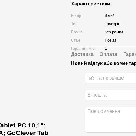
Характеристики
Колір
білий
Тип
Тачскрін
Рамка
без рамки
Стан
Новий
Гарантія, міс.
1
Доставка
Оплата
Гара
Новий відгук або комента
ablet PC 10,1";
A; GoClever Tab