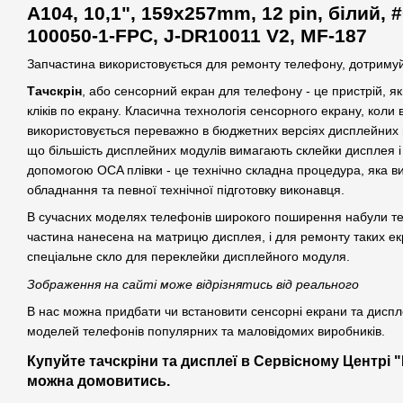
A104, 10,1", 159x257mm, 12 pin, білий,
100050-1-FPC, J-DR10011 V2, MF-187
Запчастина використовується для ремонту телефону, дотримуй
Тачскрін
, або сенсорний екран для телефону - це пристрій, як
кліків по екрану. Класична технологія сенсорного екрану, коли
використовується переважно в бюджетних версіях дисплейних м
що більшість дисплейних модулів вимагають склейки дисплея і
допомогою OCA плівки - це технічно складна процедура, яка в
обладнання та певної технічної підготовку виконавця.
В сучасних моделях телефонів широкого поширення набули техн
частина нанесена на матрицю дисплея, і для ремонту таких ек
спеціальне скло для переклейки дисплейного модуля.
Зображення на сайті може відрізнятись від реального
В нас можна придбати чи встановити сенсорні екрани та диспле
моделей телефонів популярних та маловідомих виробників.
Купуйте тачскріни та дисплеї в Сервісному Центрі "
можна домовитись.