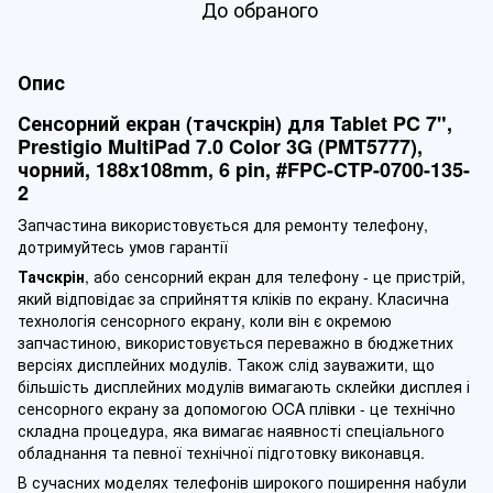
До обраного
Опис
Сенсорний екран (тачскрін) для Tablet PC 7",
Prestigio MultiPad 7.0 Color 3G (PMT5777),
чорний, 188x108mm, 6 pin, #FPC-CTP-0700-135-
2
Запчастина використовується для ремонту телефону,
дотримуйтесь умов гарантії
Тачскрін
, або сенсорний екран для телефону - це пристрій,
який відповідає за сприйняття кліків по екрану. Класична
технологія сенсорного екрану, коли він є окремою
запчастиною, використовується переважно в бюджетних
версіях дисплейних модулів. Також слід зауважити, що
більшість дисплейних модулів вимагають склейки дисплея і
сенсорного екрану за допомогою OCA плівки - це технічно
складна процедура, яка вимагає наявності спеціального
обладнання та певної технічної підготовку виконавця.
В сучасних моделях телефонів широкого поширення набули