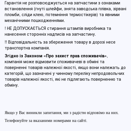
Гарантія не розповсюджується на запчастини з ознаками
встановлення (гнуті шлейфи, знята заводська плівка, зірвані
пломби, сліди клею, потемніння термостікерів) та явними
механічними пошкодженнями.
! НЕ ДОПУСКАЄТЬСЯ стирання штампів виробника та
нанесення сторонніх надписів на запчастину.
!! Відповідальність за збереження товару в дорозі несе
транспортна компанія.
Згідно із Законом
«Про захист прав споживачів»
,
компанія може відмовити споживачеві в обміні та
поверненні товарів належної якості, якщо вони належать до
категорій, що зазначені у чинному п
ереліку непродовольчих
товарів належної якості, які не підлягають поверненню та
обміну
.
Якщо у Вас виникли запитання, ми з радістю відповімо на них.
Телефонуйте за вказаними номерами на сайті.