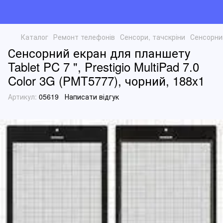
Каталог
Ремонт телефонів
Сенсори, тачскріни
Сенсорний
Сенсорний екран для планшету
Tablet PC 7 ", Prestigio MultiPad 7.0
Color 3G (PMT5777), чорний, 188x1
Артикул:
05619
Написати відгук