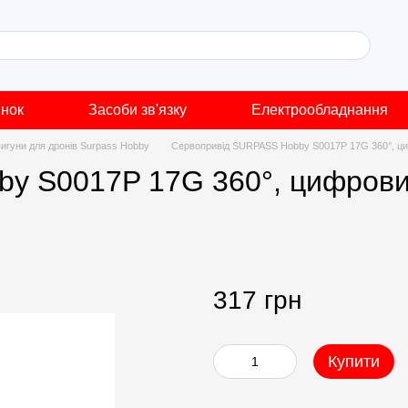
инок
Засоби зв'язку
Електрообладнання
игуни для дронів Surpass Hobby
Сервопривід SURPASS Hobby S0017P 17G 360°, циф
y S0017P 17G 360°, цифрови
317 грн
Купити