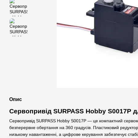
Опис
Сервопривід SURPASS Hobby S0017P д
Сервопривід SURPASS Hobby S0017P — це компактний сервомо
безперервне обертання на 360 градусів. Пластиковий редуктор
низькому навантаженні, а цифрове керування забезпечує стабіль