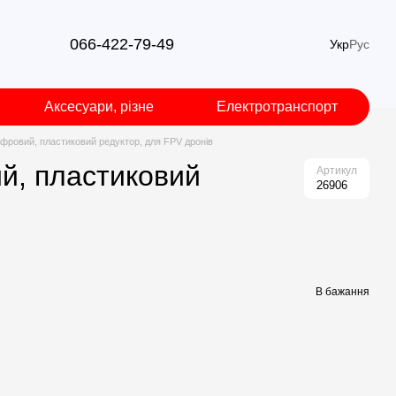
066-422-79-49
Укр
Рус
Аксесуари, різне
Електротранспорт
ровий, пластиковий редуктор, для FPV дронів
й, пластиковий
Артикул
26906
В бажання