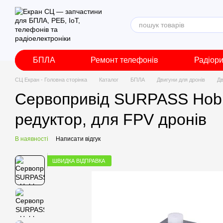
Перейти до основного контенту
БПЛА
Ремонт телефонів
Радіор
СЦ Екран - Головна сторінка
Каталог
БПЛА
Двигуни для дронів
Дв
Сервопривід SURPASS Hobb
редуктор, для FPV дронів
В наявності
Написати відгук
ШВИДКА ВІДПРАВКА