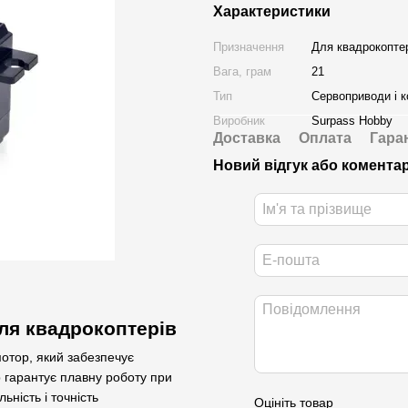
Характеристики
Призначення
Для квадрокопте
Вага, грам
21
Тип
Сервоприводи і 
Виробник
Surpass Hobby
Доставка
Оплата
Гара
Новий відгук або комента
ля квадрокоптерів
тор, який забезпечує
 гарантує плавну роботу при
ність і точність
Оцініть товар