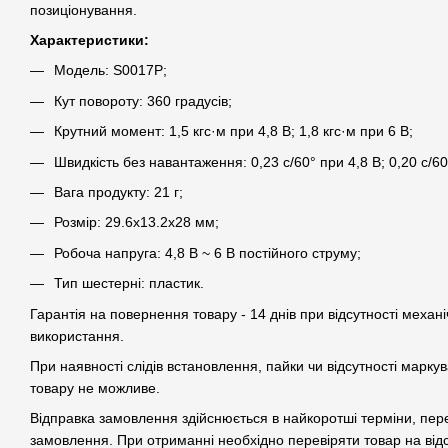
позиціонування.
Характеристики:
Модель: S0017P;
Кут повороту: 360 градусів;
Крутний момент: 1,5 кгс·м при 4,8 В; 1,8 кгс·м при 6 В;
Швидкість без навантаження: 0,23 с/60° при 4,8 В; 0,20 с/60
Вага продукту: 21 г;
Розмір: 29.6х13.2х28 мм;
Робоча напруга: 4,8 В ~ 6 В постійного струму;
Тип шестерні: пластик.
Гарантія на повернення товару - 14 днів при відсутності механі
використання.
При наявності слідів встановлення, пайки чи відсутності марк
товару не можливе.
Відправка замовлення здійснюється в найкоротші терміни, пе
замовлення. При отриманні необхідно перевіряти товар на від