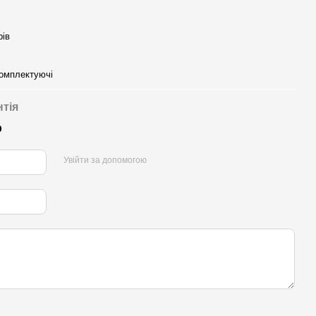
рів
комплектуючі
нтія
р
Увійти за допомогою