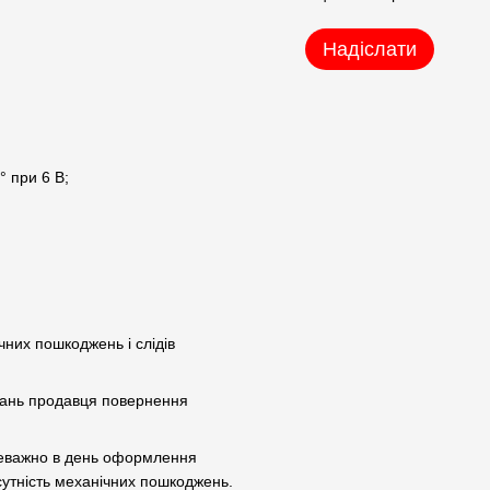
Надіслати
° при 6 В;
чних пошкоджень і слідів
увань продавця повернення
реважно в день оформлення
сутність механічних пошкоджень.