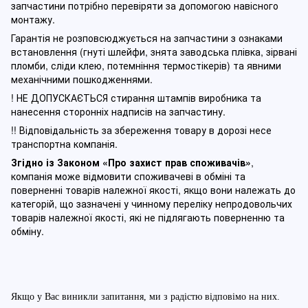
запчастини потрібно перевіряти за допомогою навісного
монтажу.
Гарантія не розповсюджується на запчастини з ознаками
встановлення (гнуті шлейфи, знята заводська плівка, зірвані
пломби, сліди клею, потемніння термостікерів) та явними
механічними пошкодженнями.
! НЕ ДОПУСКАЄТЬСЯ стирання штампів виробника та
нанесення сторонніх надписів на запчастину.
!! Відповідальність за збереження товару в дорозі несе
транспортна компанія.
Згідно із Законом
«Про захист прав споживачів»
,
компанія може відмовити споживачеві в обміні та
поверненні товарів належної якості, якщо вони належать до
категорій, що зазначені у чинному п
ереліку непродовольчих
товарів належної якості, які не підлягають поверненню та
обміну
.
Якщо у Вас виникли запитання, ми з радістю відповімо на них.