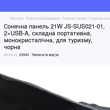
Каталог
Електрообладнання
Сонячні панелі
Сонячна пан
Сонячна панель 21W JS-SUS021-01,
2×USB-A, складна портативна,
монокристалічна, для туризму,
чорна
Артикул:
23943
Написати відгук