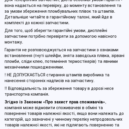
вона надається на перевірку, до моменту встановлення та
за умови збереження пломбувальних плівок та штампів.
Детальніше читайте в гарантійному талоні, який йде в
комплекті до кожної запчастини.
Для того, щоб зберегти гарантійні умови, дисплейні
запчастини потрібно перевіряти за допомогою навісного
монтажу.
Гарантія не розповсюджується на запчастини з ознаками
встановлення (гнуті шлейфи, знята заводська плівка, зірвані
пломби, сліди клею, потемніння термостікерів) та явними
механічними пошкодженнями.
! НЕ ДОПУСКАЄТЬСЯ стирання штампів виробника та
нанесення сторонніх надписів на запчастину.
!! Відповідальність за збереження товару в дорозі несе
транспортна компанія.
Згідно із Законом
«Про захист прав споживачів»
,
компанія може відмовити споживачеві в обміні та
поверненні товарів належної якості, якщо вони належать до
категорій, що зазначені у чинному п
ереліку непродовольчих
товарів належної якості, які не підлягають поверненню та