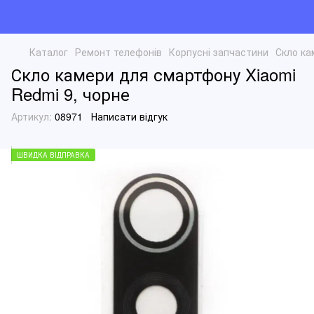
Каталог
Ремонт телефонів
Корпусні запчастини
Скло ка
Скло камери для смартфону Xiaomi
Redmi 9, чорне
Артикул:
08971
Написати відгук
ШВИДКА ВІДПРАВКА