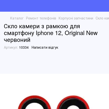
Каталог
Ремонт телефонів
Корпусні запчастини
Скло ка
Скло камери з рамкою для
смартфону Iphone 12, Original New
червоний
Артикул:
10334
Написати відгук