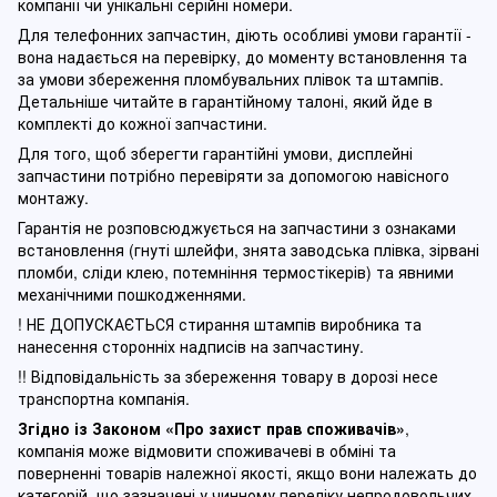
компанії чи унікальні серійні номери.
Для телефонних запчастин, діють особливі умови гарантії -
вона надається на перевірку, до моменту встановлення та
за умови збереження пломбувальних плівок та штампів.
Детальніше читайте в гарантійному талоні, який йде в
комплекті до кожної запчастини.
Для того, щоб зберегти гарантійні умови, дисплейні
запчастини потрібно перевіряти за допомогою навісного
монтажу.
Гарантія не розповсюджується на запчастини з ознаками
встановлення (гнуті шлейфи, знята заводська плівка, зірвані
пломби, сліди клею, потемніння термостікерів) та явними
механічними пошкодженнями.
! НЕ ДОПУСКАЄТЬСЯ стирання штампів виробника та
нанесення сторонніх надписів на запчастину.
!! Відповідальність за збереження товару в дорозі несе
транспортна компанія.
Згідно із Законом
«Про захист прав споживачів»
,
компанія може відмовити споживачеві в обміні та
поверненні товарів належної якості, якщо вони належать до
категорій, що зазначені у чинному п
ереліку непродовольчих