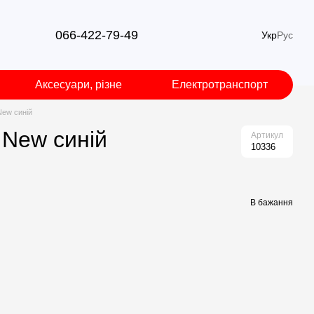
066-422-79-49
Укр
Рус
Аксесуари, різне
Електротранспорт
New синій
 New синій
Артикул
10336
В бажання