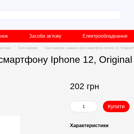
инок
Засоби зв'язку
Електрообладнання
частини
Скло камери
Скло камери з рамкою для смартфону Iphone 12, Original 
мартфону Iphone 12, Original
202 грн
Купити
Характеристики