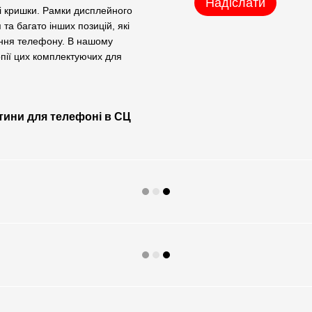
Надіслати
ні кришки. Рамки дисплейного
та багато інших позицій, які
ення телефону. В нашому
копії цих комплектуючих для
стини для телефоні в СЦ