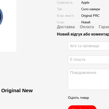
Сумісність
Apple
Тип
Скло камери
Клас якості
Original PRC
Стан
Новий
Доставка
Оплата
Гара
Новий відгук або комента
Original New
Оцініть товар