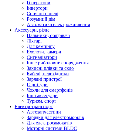
Генератори
Інвертори
Сонячні панелі
Розумний дім
Автоматика електроживлення
Аксесуари, різне
Пальники, обігрівачі
Ліхтарі
Для кемпінгу
Ехолоти, камери
Сигналізатори
Інше риболовне спорядження
Захисні плівки та скло
Кабелі, перехідники
Зарядні пристрої
Гарнітури
Чохли для смартфонів
Інші аксесуари
Туризм, спорт
Електротранспорт
Автозапчастини
Зарядки для електромобілів
Для електросамокатів
Моторні системи BLDC