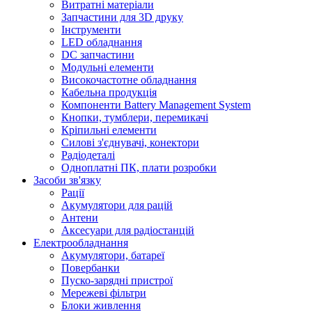
Витратні матеріали
Запчастини для 3D друку
Інструменти
LED обладнання
DC запчастини
Модульні елементи
Високочастотне обладнання
Кабельна продукція
Компоненти Battery Management System
Кнопки, тумблери, перемикачі
Кріпильні елементи
Силові з'єднувачі, конектори
Радіодеталі
Одноплатні ПК, плати розробки
Засоби зв'язку
Рації
Акумулятори для рацій
Антени
Аксесуари для радіостанцій
Електрообладнання
Акумулятори, батареї
Повербанки
Пуско-зарядні пристрої
Мережеві фільтри
Блоки живлення