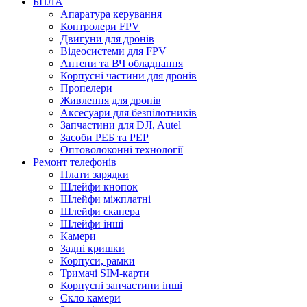
БПЛА
Апаратура керування
Контролери FPV
Двигуни для дронів
Відеосистеми для FPV
Антени та ВЧ обладнання
Корпусні частини для дронів
Пропелери
Живлення для дронів
Аксесуари для безпілотників
Запчастини для DJI, Autel
Засоби РЕБ та РЕР
Оптоволоконні технології
Ремонт телефонів
Плати зарядки
Шлейфи кнопок
Шлейфи міжплатні
Шлейфи сканера
Шлейфи інші
Камери
Задні кришки
Корпуси, рамки
Тримачі SIM-карти
Корпусні запчастини інші
Скло камери