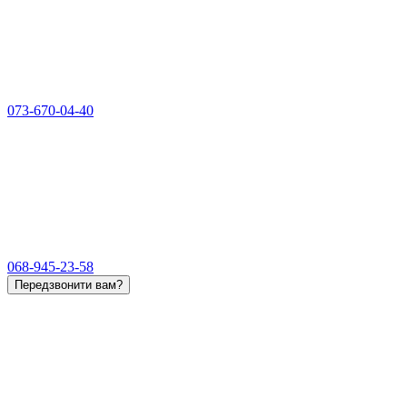
073-670-04-40
068-945-23-58
Передзвонити вам?