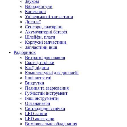
Звукові
Вібродвигуни
Конектори
Універсальні запчастини
Дисплеї
Сенсори, тачскріни
Акумуляторні батареї
Шлейфи, плати
Корпусні запчастини
Запчастини інші
Радіоринок
Витратні для паяння
Скотчі, стрічки
Клеї, рідини
Комплектуючі для дисплеїв
Інші витратні
Викрутки
Паяння та зварювання
Губчастий інструмент
Інші інструменти
Органайзери
Світлодіодні стрічки
LED лампи
LED аксесуари
Вимірювальне обладнання