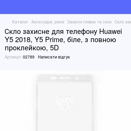
Каталог
Аксесуари, різне
Захисні плівки та скло
Скло за
Скло захисне для телефону Huawei
Y5 2018, Y5 Prime, біле, з повною
проклейкою, 5D
Артикул:
02789
Написати відгук