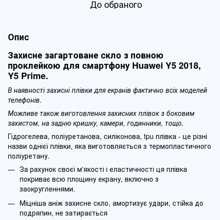
До обраного
Опис
Захисне загартоване скло з повною
проклейкою для смартфону Huawei Y5 2018,
Y5 Prime.
В наявності захисні плівки для екранів фактично всіх моделей
телефонів.
Можливе також виготовлення захисних плівок з боковим
захистом, на задню кришку, камери, годинники, тощо.
Гідрогелева, поліуретанова, силіконова, tpu плівка - це різні
назви однієї плівки, яка виготовляється з термопластичного
поліуретану.
За рахунок своєї м'якості і еластичності ця плівка
покриває всю площину екрану, включно з
заокругленнями.
Міцніша аніж захисне скло, амортизує удари, стійка до
подряпин, не затирається