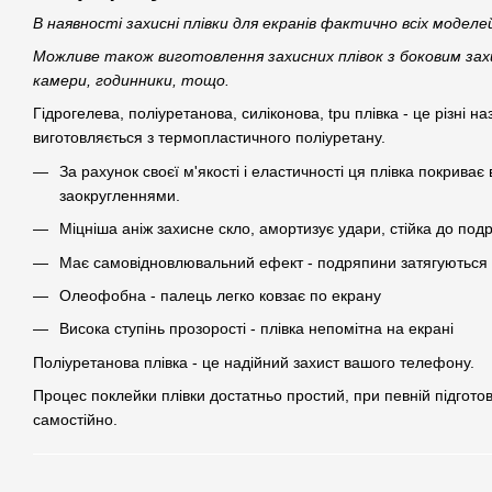
В наявності захисні плівки для екранів фактично всіх модел
Можливе також виготовлення захисних плівок з боковим зах
камери, годинники, тощо.
Гідрогелева, поліуретанова, силіконова, tpu плівка - це різні наз
виготовляється з термопластичного поліуретану.
За рахунок своєї м'якості і еластичності ця плівка покрива
заокругленнями.
Міцніша аніж захисне скло, амортизує удари, стійка до под
Має самовідновлювальний ефект - подряпини затягуються 
Олеофобна - палець легко ковзає по екрану
Висока ступінь прозорості - плівка непомітна на екрані
Поліуретанова плівка - це надійний захист вашого телефону.
Процес поклейки плівки достатньо простий, при певній підгото
самостійно.