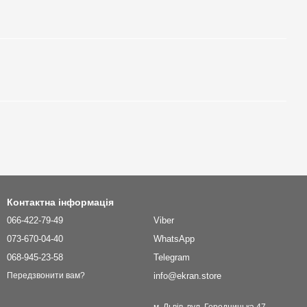
Контактна інформація
066-422-79-49
Viber
073-670-04-40
WhatsApp
068-945-23-58
Telegram
info@ekran.store
Передзвонити вам?