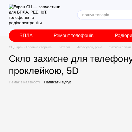
Перейти до основного контенту
БПЛА
Ремонт телефонів
Радіор
СЦ Екран - Головна сторінка
Каталог
Аксесуари, різне
Захисні плівки
Скло захисне для телефону 
проклейкою, 5D
Немає в наявності
Написати відгук