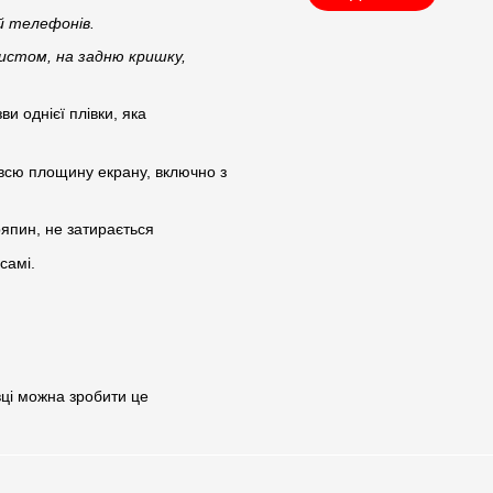
ей телефонів.
истом, на задню кришку,
ви однієї плівки, яка
є всю площину екрану, включно з
ряпин, не затирається
самі.
вці можна зробити це