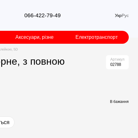
066-422-79-49
Укр
Рус
Аксесуари, різне
Електротранспорт
клейкою, 5D
орне, з повною
Артикул
02788
В бажання
ться