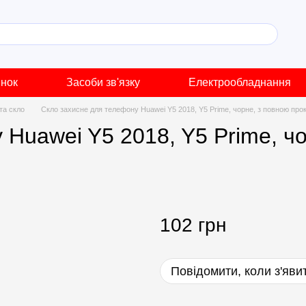
инок
Засоби зв'язку
Електрообладнання
 та скло
Скло захисне для телефону Huawei Y5 2018, Y5 Prime, чорне, з повною про
Huawei Y5 2018, Y5 Prime, ч
102 грн
Повідомити, коли з'яви