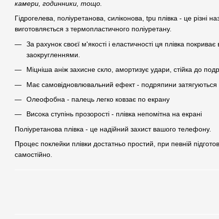
камери, годинники, тощо.
Гідрогелева, поліуретанова, силіконова, tpu плівка - це різні наз
виготовляється з термопластичного поліуретану.
За рахунок своєї м'якості і еластичності ця плівка покрива
заокругленнями.
Міцніша аніж захисне скло, амортизує удари, стійка до под
Має самовідновлювальний ефект - подряпини затягуються 
Олеофобна - палець легко ковзає по екрану
Висока ступінь прозорості - плівка непомітна на екрані
Поліуретанова плівка - це надійний захист вашого телефону.
Процес поклейки плівки достатньо простий, при певній підгото
самостійно.