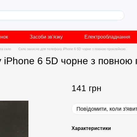
инок
Засоби зв'язку
Електрообладнання
 та скло
Скло захисне для телефону iPhone 6 5D чорне з повною проклейкою
 iPhone 6 5D чорне з повною
141 грн
Повідомити, коли з'яви
Характеристики