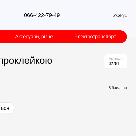
066-422-79-49
Укр
Рус
Аксесуари, різне
Електротранспорт
 проклейкою
Артикул
02781
В бажання
ться