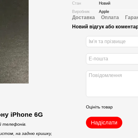
Стан
Новий
Виробник
Apple
Доставка
Оплата
Гара
Новий відгук або комента
Оцініть товар
ну iPhone 6G
Надіслати
ей телефонів.
истом, на задню кришку,