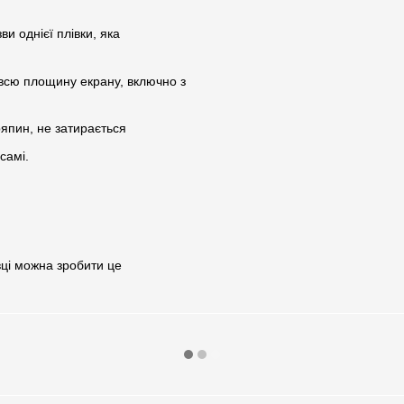
ви однієї плівки, яка
є всю площину екрану, включно з
ряпин, не затирається
самі.
вці можна зробити це