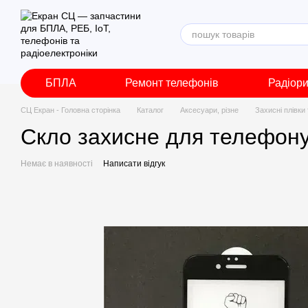
Перейти до основного контенту
БПЛА
Ремонт телефонів
Радіор
СЦ Екран - Головна сторінка
Каталог
Аксесуари, різне
Захисні плівки
Скло захисне для телефону
Немає в наявності
Написати відгук