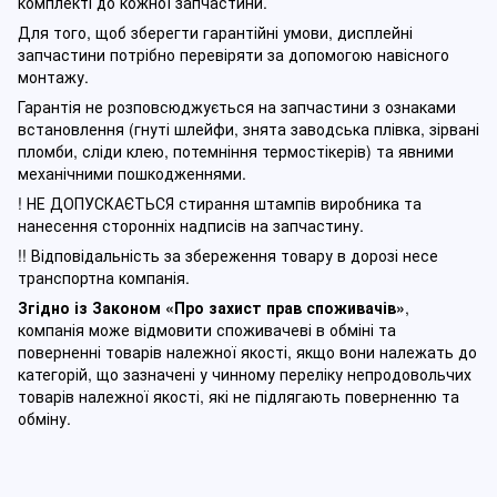
комплекті до кожної запчастини.
Для того, щоб зберегти гарантійні умови, дисплейні
запчастини потрібно перевіряти за допомогою навісного
монтажу.
Гарантія не розповсюджується на запчастини з ознаками
встановлення (гнуті шлейфи, знята заводська плівка, зірвані
пломби, сліди клею, потемніння термостікерів) та явними
механічними пошкодженнями.
! НЕ ДОПУСКАЄТЬСЯ стирання штампів виробника та
нанесення сторонніх надписів на запчастину.
!! Відповідальність за збереження товару в дорозі несе
транспортна компанія.
Згідно із Законом
«Про захист прав споживачів»
,
компанія може відмовити споживачеві в обміні та
поверненні товарів належної якості, якщо вони належать до
категорій, що зазначені у чинному п
ереліку непродовольчих
товарів належної якості, які не підлягають поверненню та
обміну
.