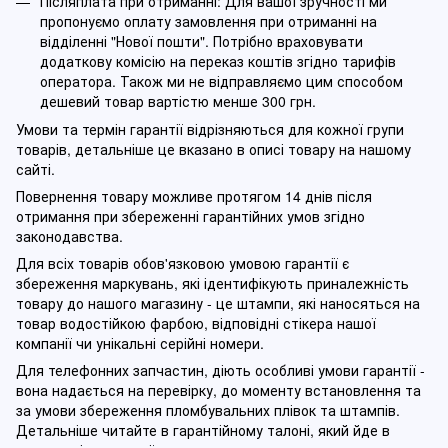
Післяплата при отриманні: Для вашої зручності ми
пропонуємо оплату замовлення при отриманні на
відділенні "Нової пошти". Потрібно враховувати
додаткову комісію на переказ коштів згідно тарифів
оператора. Також ми не відправляємо цим способом
дешевий товар вартістю менше 300 грн.
Умови та термін гарантії відрізняються для кожної групи
товарів, детальніше це вказано в описі товару на нашому
сайті.
Повернення товару можливе протягом 14 днів після
отримання при збереженні гарантійних умов згідно
законодавства.
Для всіх товарів обов'язковою умовою гарантії є
збереження маркувань, які ідентифікують приналежність
товару до нашого магазину - це штампи, які наносяться на
товар водостійкою фарбою, відповідні стікера нашої
компанії чи унікальні серійні номери.
Для телефонних запчастин, діють особливі умови гарантії -
вона надається на перевірку, до моменту встановлення та
за умови збереження пломбувальних плівок та штампів.
Детальніше читайте в гарантійному талоні, який йде в