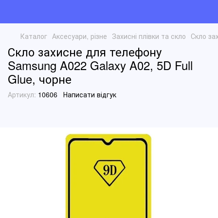
Каталог
Аксесуари, різне
Захисні плівки та скло
Скло за
Скло захисне для телефону
Samsung A022 Galaxy A02, 5D Full
Glue, чорне
Артикул:
10606
Написати відгук