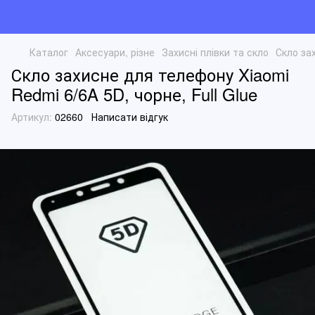
Каталог
Аксесуари, різне
Захисні плівки та скло
Скло зах
Скло захисне для телефону Xiaomi
Redmi 6/6A 5D, чорне, Full Glue
Артикул:
02660
Написати відгук