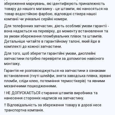
збереження маркувань, які ідентифікують приналежність
товару до нашого магазину - це штампи, які наносяться на
товар водостійкою фарбою, відповідні стікера нашої
компанії чи унікальні серійні номери.
Для телефонних запчастин, діють особливі умови гарантії -
вона надається на перевірку, до моменту встановлення та
за умови збереження пломбувальних плівок та штампів.
Детальніше читайте в гарантійному талоні, який йде в
комплекті до кожної запчастини.
Для того, щоб зберегти гарантійні умови, дисплейні
запчастини потрібно перевіряти за допомогою навісного
монтажу.
Гарантія не розповсюджується на запчастини з ознаками
встановлення (гнуті шлейфи, знята заводська плівка, зірвані
пломби, сліди клею, потемніння термостікерів) та явними
механічними пошкодженнями.
! НЕ ДОПУСКАЄТЬСЯ стирання штампів виробника та
нанесення сторонніх надписів на запчастину.
!! Відповідальність за збереження товару в дорозі несе
транспортна компанія.