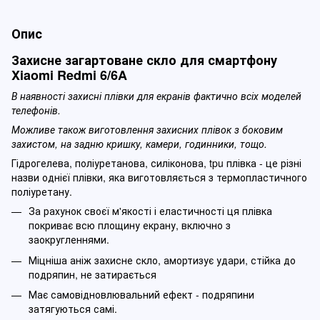
Опис
Захисне загартоване скло для смартфону
Xiaomi Redmi 6/6A
В наявності захисні плівки для екранів фактично всіх моделей
телефонів.
Можливе також виготовлення захисних плівок з боковим
захистом, на задню кришку, камери, годинники, тощо.
Гідрогелева, поліуретанова, силіконова, tpu плівка - це різні
назви однієї плівки, яка виготовляється з термопластичного
поліуретану.
За рахунок своєї м'якості і еластичності ця плівка
покриває всю площину екрану, включно з
заокругленнями.
Міцніша аніж захисне скло, амортизує удари, стійка до
подряпин, не затирається
Має самовідновлювальний ефект - подряпини
затягуються самі.