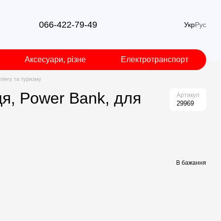
066-422-79-49
Укр
Рус
Аксесуари, різне
Електротранспорт
пінгу та туризму
я, Power Bank, для
Артикул
29969
В бажання