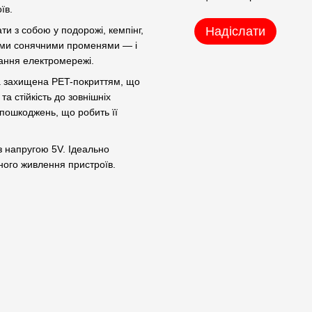
їв.
ти з собою у подорожі, кемпінг,
Надіслати
мими сонячними променями — і
тання електромережі.
а захищена PET-покриттям, що
а стійкість до зовнішніх
х пошкоджень, що робить її
з напругою 5V. Ідеально
йного живлення пристроїв.