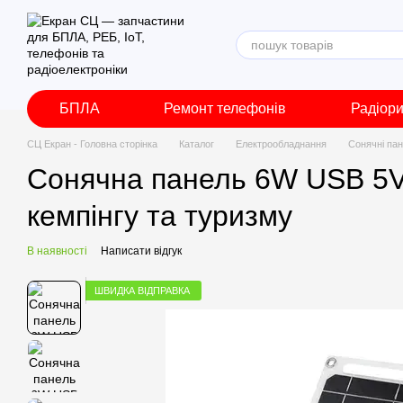
Перейти до основного контенту
БПЛА
Ремонт телефонів
Радіор
СЦ Екран - Головна сторінка
Каталог
Електрообладнання
Сонячні пан
Сонячна панель 6W USB 5V 
кемпінгу та туризму
В наявності
Написати відгук
ШВИДКА ВІДПРАВКА