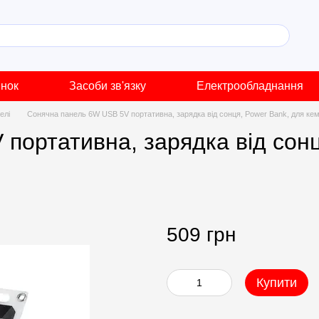
инок
Засоби зв'язку
Електрообладнання
елі
Сонячна панель 6W USB 5V портативна, зарядка від сонця, Power Bank, для кем
портативна, зарядка від сонц
509 грн
Купити