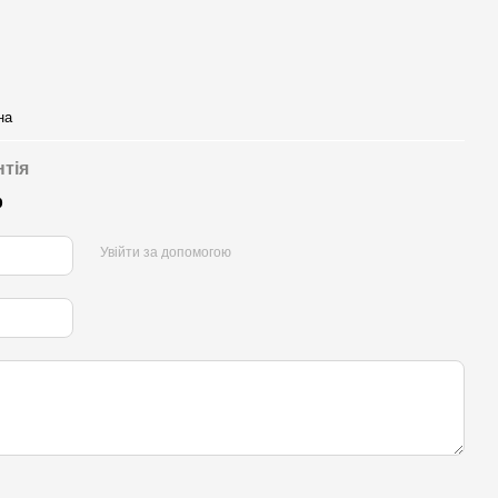
на
нтія
р
Увійти за допомогою