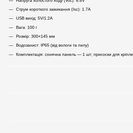
Напруга холостого ходу (Voc): 6.8V
Струм короткого замикання (Isc): 1.7A
USB вихід: 5V/1.2A
Вага: 100 г
Розмір: 300×145 мм
Водозахист: IP65 (від вологи та пилу)
Комплектація: сонячна панель — 1 шт; присоски для кріпл