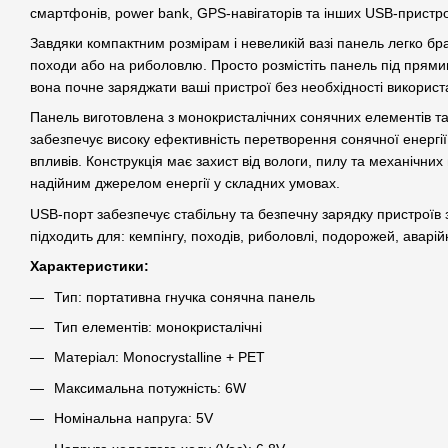
смартфонів, power bank, GPS-навігаторів та інших USB-пристро
Завдяки компактним розмірам і невеликій вазі панель легко бра
походи або на риболовлю. Просто розмістіть панель під пря
вона почне заряджати ваші пристрої без необхідності викорис
Панель виготовлена з монокристалічних сонячних елементів т
забезпечує високу ефективність перетворення сонячної енергії т
впливів. Конструкція має захист від вологи, пилу та механічни
надійним джерелом енергії у складних умовах.
USB-порт забезпечує стабільну та безпечну зарядку пристроїв 
підходить для: кемпінгу, походів, риболовлі, подорожей, аварі
Характеристики:
Тип: портативна гнучка сонячна панель
Тип елементів: монокристалічні
Матеріал: Monocrystalline + PET
Максимальна потужність: 6W
Номінальна напруга: 5V