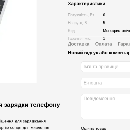
Характеристики
Потужність, Вт
6
Напруга, В
5
Вид
Монокристаліч
Гарантія, міс.
1
Доставка
Оплата
Гара
Новий відгук або комента
я зарядки телефону
рішення для заряджання
ергію сонця для живлення
Оцініть товар