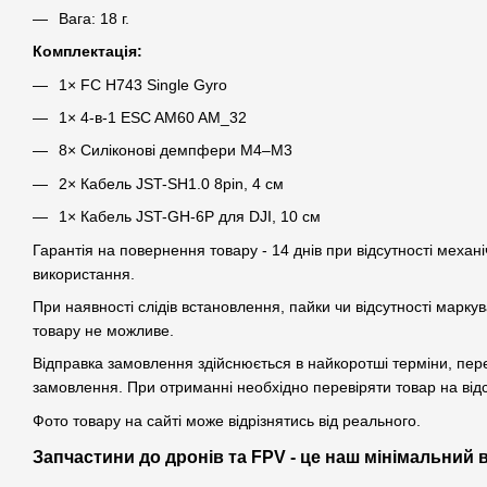
Вага: 18 г.
Комплектація:
1× FC H743 Single Gyro
1× 4-в-1 ESC AM60 AM_32
8× Силіконові демпфери M4–M3
2× Кабель JST-SH1.0 8pin, 4 см
1× Кабель JST-GH-6P для DJI, 10 см
Гарантія на повернення товару - 14 днів при відсутності механі
використання.
При наявності слідів встановлення, пайки чи відсутності марк
товару не можливе.
Відправка замовлення здійснюється в найкоротші терміни, пе
замовлення. При отриманні необхідно перевіряти товар на від
Фото товару на сайті може відрізнятись від реального.
Запчастини до дронів та FPV - це наш мінімальний 