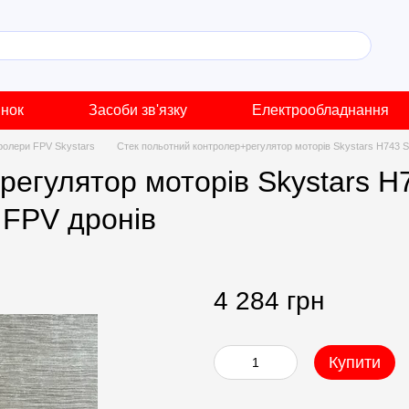
инок
Засоби зв'язку
Електрообладнання
ролери FPV Skystars
Стек польотний контролер+регулятор моторів Skystars H743 S
егулятор моторів Skystars H7
 FPV дронів
4 284 грн
Купити