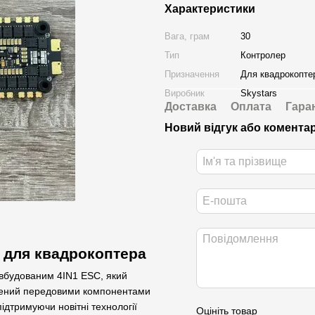
Характеристики
Вага, грам
30
Тип
Контролер
Призначення
Для квадрокопте
Виробник
Skystars
Доставка
Оплата
Гара
Новий відгук або комента
o для квадрокоптера
 вбудованим 4IN1 ESC, який
ащений передовими компонентами
ідтримуючи новітні технології
Оцініть товар