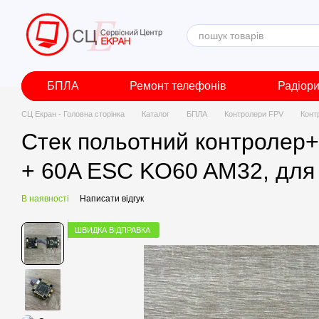
Перейти до основного контенту
БПЛА
Ремонт телефонів
Радіор
СЦ Екран - Головна сторінка
Каталог
БПЛА
Контролери FPV
Конт
Стек польотний контролер+р
+ 60A ESC KO60 AM32, для
В наявності
Написати відгук
ШВИДКА ВІДПРАВКА