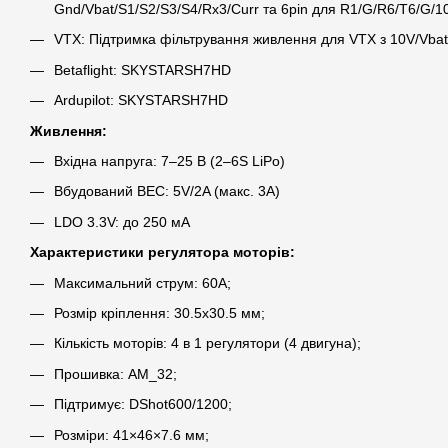
Gnd/Vbat/S1/S2/S3/S4/Rx3/Curr та 6pin для R1/G/R6/T6/G/1
VTX: Підтримка фільтрування живлення для VTX з 10V/Vbat
Betaflight: SKYSTARSH7HD
Ardupilot: SKYSTARSH7HD
Живлення:
Вхідна напруга: 7–25 В (2–6S LiPo)
Вбудований BEC: 5V/2A (макс. 3A)
LDO 3.3V: до 250 мА
Характеристики регулятора моторів:
Максимальний струм: 60А;
Розмір кріплення: 30.5х30.5 мм;
Кількість моторів: 4 в 1 регулятори (4 двигуна);
Прошивка: AM_32;
Підтримує: DShot600/1200;
Розміри: 41×46×7.6 мм;