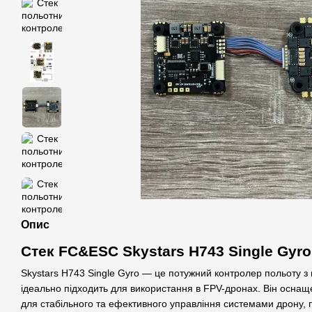
Опис
Стек FC&ESC Skystars H743 Single Gyr
Skystars H743 Single Gyro — це потужний контролер польоту з
ідеально підходить для використання в FPV-дронах. Він осн
для стабільного та ефективного управління системами дрону, п