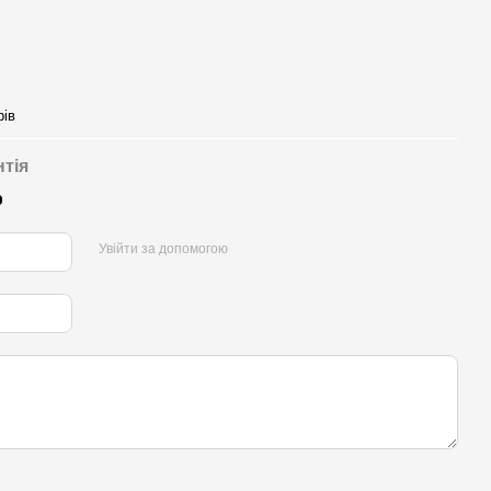
рів
нтія
р
Увійти за допомогою