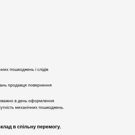
чних пошкоджень і слідів
увань продавця повернення
реважно в день оформлення
сутність механічних пошкоджень.
вклад в спільну перемогу.