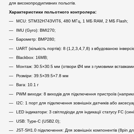
для високопродуктивних польотів.
Характеристики польотного контролера:
MCU: STM32H743VIT6, 480 МГц, 1 МБ RAM, 2 МБ Flash;
IMU (Gyro): BMI270;
Барометр: BMP280;
UART (кількість портів): 8 (1,2,3,4,7,8) з вбудованою інверсі
Blackbox: 16MB;
Монтаж: 30.5×30.5 мм (отвори Ø4 мм з гумовими вставкам
Розміри: 39.5×39.5×7.8 мм
Вага: 10.1 г
PWM виходи: 8 виходів для підключення пристроїв (наприкл
I2C: 1 порт для підключення зовнішніх датчиків або аксесуар
LED індикатори: 3 світлодіоди для індикації статусу FC (сині
USB: Type-C (USB2.0);
JST-SH1.0 підключення: Для зовнішніх компонентів (8pin д