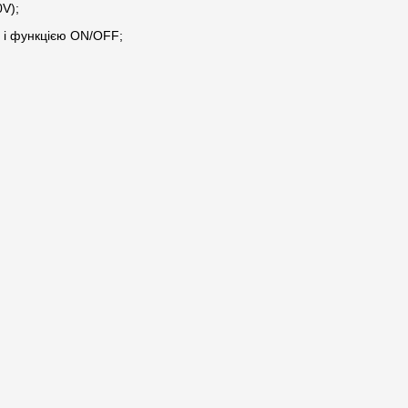
0V);
 і функцією ON/OFF;