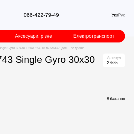
066-422-79-49
Укр
Рус
Аксесуари, різне
Електротранспорт
ingle Gyro 30x30 + 60A ESC KO60 AM32, для FPV дронів
43 Single Gyro 30x30
Артикул
27585
В бажання