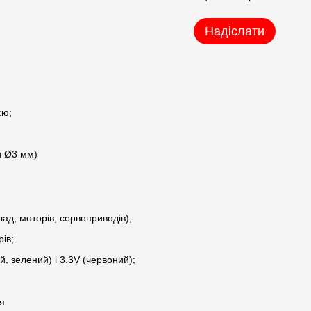
Надіслати
єю;
и Ø3 мм)
ад, моторів, сервоприводів);
ів;
й, зелений) і 3.3V (червоний);
ля