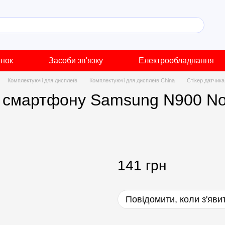
инок
Засоби зв'язку
Електрообладнання
Комплектуючі для дисплеїв
Комплектуючі для дисплеїв China
Стікер датчик
я смартфону Samsung N900 Not
141 грн
Повідомити, коли з'яви