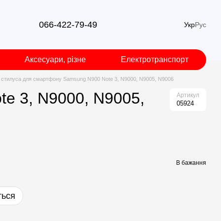
066-422-79-49
Укр
Рус
Аксесуари, різне
Електротранспорт
а стилуса для смартфону Samsung N900 Note 3, N9000, N9005, N9006
e 3, N9000, N9005,
Артикул
05924
В бажання
ться