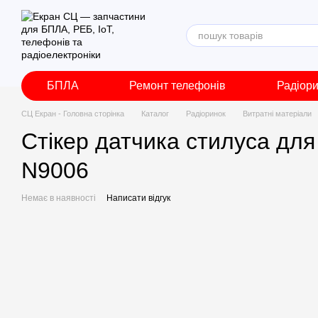
Перейти до основного контенту
БПЛА
Ремонт телефонів
Радіор
СЦ Екран - Головна сторінка
Каталог
Радіоринок
Витратні матеріали
Стікер датчика стилуса дл
N9006
Немає в наявності
Написати відгук