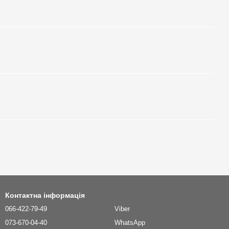
Контактна інформація
066-422-79-49
Viber
073-670-04-40
WhatsApp