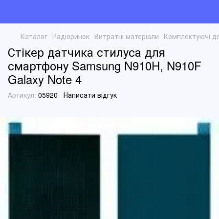
Каталог
Радіоринок
Витратні матеріали
Комплектуючі д
Стікер датчика стилуса для
смартфону Samsung N910H, N910F
Galaxy Note 4
Артикул:
05920
Написати відгук