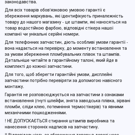
законодавства.
Для всіх товарів обов'язковою умовою гарантії є
збереження маркувань, які ідентифікують приналежність
товару до нашого магазину - це штампи, які наносяться на
товар водостійкою фарбою, відповідні стікера нашої
компанії чи унікальні серійні номери.
Для телефонних запчастин, діють особливі умови гарантії -
вона надається на перевірку, до моменту встановлення та
за умови збереження пломбувальних плівок та штампів.
Детальніше читайте в гарантійному талоні, який йде в
комплекті до кожної запчастини.
Для того, щоб зберегти гарантійні умови, дисплейні
запчастини потрібно перевіряти за допомогою навісного
монтажу.
Гарантія не розповсюджується на запчастини з ознаками
встановлення (гнуті шлейфи, знята заводська плівка, зірвані
пломби, сліди клею, потемніння термостікерів) та явними
механічними пошкодженнями.
! НЕ ДОПУСКАЄТЬСЯ стирання штампів виробника та
нанесення сторонніх надписів на запчастину.
!! Відповідальність за збереження товару в дорозі несе