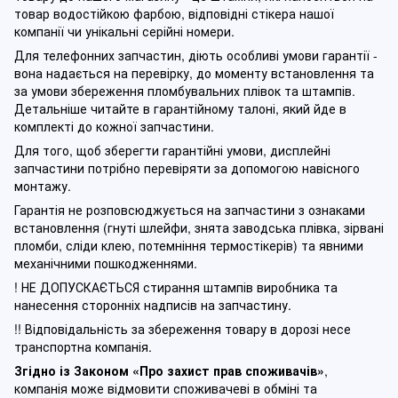
товар водостійкою фарбою, відповідні стікера нашої
компанії чи унікальні серійні номери.
Для телефонних запчастин, діють особливі умови гарантії -
вона надається на перевірку, до моменту встановлення та
за умови збереження пломбувальних плівок та штампів.
Детальніше читайте в гарантійному талоні, який йде в
комплекті до кожної запчастини.
Для того, щоб зберегти гарантійні умови, дисплейні
запчастини потрібно перевіряти за допомогою навісного
монтажу.
Гарантія не розповсюджується на запчастини з ознаками
встановлення (гнуті шлейфи, знята заводська плівка, зірвані
пломби, сліди клею, потемніння термостікерів) та явними
механічними пошкодженнями.
! НЕ ДОПУСКАЄТЬСЯ стирання штампів виробника та
нанесення сторонніх надписів на запчастину.
!! Відповідальність за збереження товару в дорозі несе
транспортна компанія.
Згідно із Законом
«Про захист прав споживачів»
,
компанія може відмовити споживачеві в обміні та