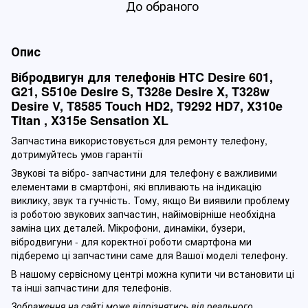
До обраного
Опис
Вібродвигун для телефонів HTC Desire 601,
G21, S510e Desire S, T328e Desire X, T328w
Desire V, T8585 Touch HD2, T9292 HD7, X310e
Titan , X315e Sensation XL
Запчастина використовується для ремонту телефону,
дотримуйтесь умов гарантії
Звукові та вібро- запчастини для телефону є важливими
елементами в смартфоні, які впливають на індикацію
виклику, звук та гучність. Тому, якщо Ви виявили проблему
із роботою звукових запчастин, найімовірніше необхідна
заміна цих деталей. Мікрофони, динаміки, бузери,
вібродвигуни - для коректної роботи смартфона ми
підберемо ці запчастини саме для Вашої моделі телефону.
В нашому сервісному центрі можна купити чи встановити ці
та інші запчастини для телефонів.
Зображення на сайті може відрізнятись від реального