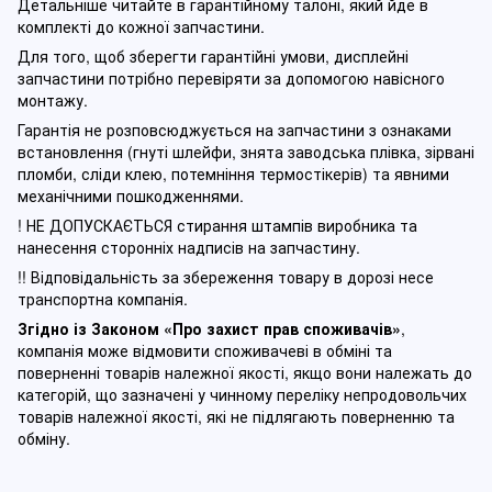
Детальніше читайте в гарантійному талоні, який йде в
комплекті до кожної запчастини.
Для того, щоб зберегти гарантійні умови, дисплейні
запчастини потрібно перевіряти за допомогою навісного
монтажу.
Гарантія не розповсюджується на запчастини з ознаками
встановлення (гнуті шлейфи, знята заводська плівка, зірвані
пломби, сліди клею, потемніння термостікерів) та явними
механічними пошкодженнями.
! НЕ ДОПУСКАЄТЬСЯ стирання штампів виробника та
нанесення сторонніх надписів на запчастину.
!! Відповідальність за збереження товару в дорозі несе
транспортна компанія.
Згідно із Законом
«Про захист прав споживачів»
,
компанія може відмовити споживачеві в обміні та
поверненні товарів належної якості, якщо вони належать до
категорій, що зазначені у чинному п
ереліку непродовольчих
товарів належної якості, які не підлягають поверненню та
обміну
.