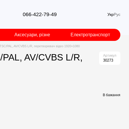
066-422-79-49
Укр
Рус
Аксесуари, різне
Електротранспорт
TSC/PAL, AV/CVBS L/R, перетворювач відео 1920×1080
/PAL, AV/CVBS L/R,
Артикул
30273
В бажання