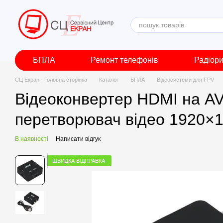
Перейти до основного контенту
БПЛА
Ремонт телефонів
Радіор
СЦ Екран - Головна сторінка
Каталог
БПЛА
Відеосистеми для FPV
Відеоконвертер HDMI на AV
перетворювач відео 1920×
В наявності
Написати відгук
ШВИДКА ВІДПРАВКА