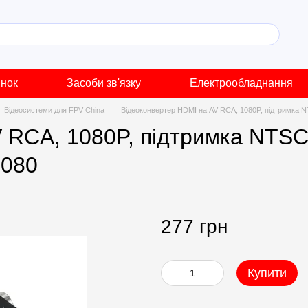
инок
Засоби зв'язку
Електрообладнання
Відеосистеми для FPV China
Відеоконвертер HDMI на AV RCA, 1080P, підтримка N
 RCA, 1080P, підтримка NTSC
1080
277 грн
Купити