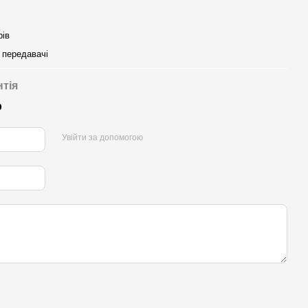
рів
 передавачі
нтія
р
Увійти за допомогою