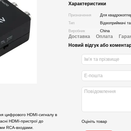
Характеристики
Призначення
Для квадрокопте
Тип
Відеоприймачі та
Виробник
China
Доставка
Оплата
Гара
Новий відгук або комента
ня цифрового HDMI-сигналу в
асні HDMI-пристрої до
Оцініть товар
тними RCA-входами.