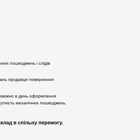
чних пошкоджень і слідів
увань продавця повернення
реважно в день оформлення
сутність механічних пошкоджень.
вклад в спільну перемогу.