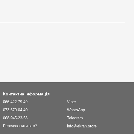
Контактна інформація
066-422-79-49
Viber
073-670-04-40
WhatsApp
068-945-23-58
Telegram
info@ekran.store
Передзвонити вам?