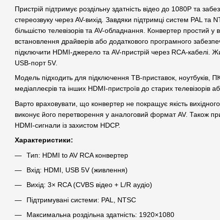
Пристрій підтримує роздільну здатність відео до 1080P та забе
стереозвуку через AV-вихід. Завдяки підтримці систем PAL та N
більшістю телевізорів та AV-обладнання. Конвертер простий у 
встановлення драйверів або додаткового програмного забезпе
підключити HDMI-джерело та AV-пристрій через RCA-кабелі. Ж
USB-порт 5V.
Модель підходить для підключення ТВ-приставок, ноутбуків, ПК
медіаплеєрів та інших HDMI-пристроїв до старих телевізорів а
Варто враховувати, що конвертер не покращує якість вихідног
виконує його перетворення у аналоговий формат AV. Також пр
HDMI-сигнали із захистом HDCP.
Характеристики:
Тип: HDMI to AV RCA конвертер
Вхід: HDMI, USB 5V (живлення)
Вихід: 3× RCA (CVBS відео + L/R аудіо)
Підтримувані системи: PAL, NTSC
Максимальна роздільна здатність: 1920×1080