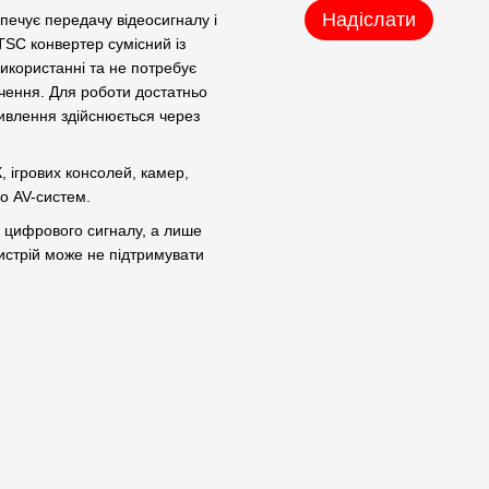
Надіслати
зпечує передачу відеосигналу і
TSC конвертер сумісний із
використанні та не потребує
чення. Для роботи достатньо
ивлення здійснюється через
, ігрових консолей, камер,
бо AV-систем.
о цифрового сигналу, а лише
истрій може не підтримувати