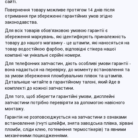
сайті.
Повернення товару можливе протягом 14 днів після
отримання при збереженні гарантійних умов згідно
законодавства.
Для всіх товарів обов'язковою умовою гарантії є
збереження маркувань, які ідентифікують приналежність
товару до нашого магазину - це штампи, які наносяться на
товар водостійкою фарбою, відповідні стікера нашої
компанії чи унікальні серійні номери.
Для телефонних запчастин, діють особливі умови гарантії -
вона надається на перевірку, до моменту встановлення та
за умови збереження пломбувальних плівок та штампів.
Детальніше читайте в гарантійному талоні, який йде в
комплекті до кожної запчастини.
Для того, щоб зберегти гарантійні умови, дисплейні
запчастини потрібно перевіряти за допомогою навісного
монтажу.
Гарантія не розповсюджується на запчастини з ознаками
встановлення (гнуті шлейфи, знята заводська плівка, зірвані
пломби, сліди клею, потемніння термостікерів) та явними
механічними пошкодженнями.