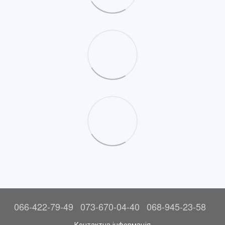
066-422-79-49
073-670-04-40
068-945-23-58
Контактна інформація