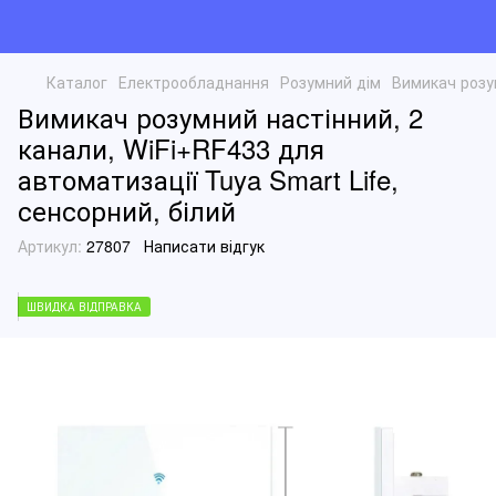
Каталог
Електрообладнання
Розумний дім
Вимикач розум
Вимикач розумний настінний, 2
канали, WiFi+RF433 для
автоматизації Tuya Smart Life,
сенсорний, білий
Артикул:
27807
Написати відгук
ШВИДКА ВІДПРАВКА