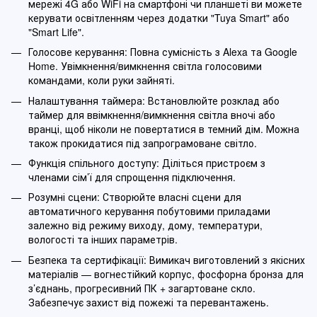
мережі 4G або WiFi на смартфоні чи планшеті ви можете
керувати освітленням через додатки "Tuya Smart" або
"Smart Life".
Голосове керування: Повна сумісність з Alexa та Google
Home. Увімкнення/вимкнення світла голосовими
командами, коли руки зайняті.
Налаштування таймера: Встановлюйте розклад або
таймер для ввімкнення/вимкнення світла вночі або
вранці, щоб ніколи не повертатися в темний дім. Можна
також прокидатися під запрограмоване світло.
Функція спільного доступу: Діліться пристроєм з
членами сім’ї для спрощення підключення.
Розумні сцени: Створюйте власні сцени для
автоматичного керування побутовими приладами
залежно від режиму виходу, дому, температури,
вологості та інших параметрів.
Безпека та сертифікації: Вимикач виготовлений з якісних
матеріалів — вогнестійкий корпус, фосфорна бронза для
з’єднань, прогресивний ПК + загартоване скло.
Забезпечує захист від пожежі та перевантажень.