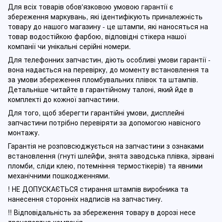
Для всіх товарів обов'язковою умовою гарантії є
збереження маркувань, які ідентифікують приналежність
товару до нашого магазину - це штампи, які наносяться на
товар водостійкою фарбою, відповідні стікера нашої
компанії чи унікальні серійні номери.
Для телефонних запчастин, діють особливі умови гарантії -
вона надається на перевірку, до моменту встановлення та
за умови збереження пломбувальних плівок та штампів.
Детальніше читайте в гарантійному талоні, який йде в
комплекті до кожної запчастини.
Для того, щоб зберегти гарантійні умови, дисплейні
запчастини потрібно перевіряти за допомогою навісного
монтажу.
Гарантія не розповсюджується на запчастини з ознаками
встановлення (гнуті шлейфи, знята заводська плівка, зірвані
пломби, сліди клею, потемніння термостікерів) та явними
механічними пошкодженнями.
! НЕ ДОПУСКАЄТЬСЯ стирання штампів виробника та
нанесення сторонніх надписів на запчастину.
!! Відповідальність за збереження товару в дорозі несе